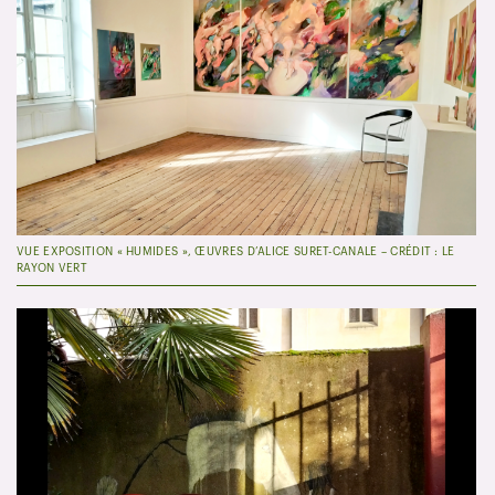
VUE EXPOSITION « HUMIDES », ŒUVRES D’ALICE SURET-CANALE – CRÉDIT : LE
RAYON VERT