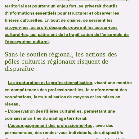
territorial est pourtant un enjeu fort, se priverait d’outils
d’informations essentiels pour structurer et observer les
filières culturelles
. En bout de chaîne, ce seraient
les
citoyen·nes, au profit desquels oeuvrent les acteur·ices
culturel·les, qui pâtiraient de la fragilisation de l’ensemble de
l’écosystème culturel
.
Sans le soutien régional, les actions des
pôles culturels régionaux risquent de
disparaître :
–
La structuration et la professionnalisation
, visant une montée
en compétences des professionnel·les, le renforcement des
coopérations, la mutualisation de moyens et les mises en
réseau ;
–
L’observation des filières culturelles
, permettant une
connaissance fine du maillage territorial;
–
L’accompagnement des professionnel·les
, avec des
permanences, des rendez-vous individuels, des dispositifs