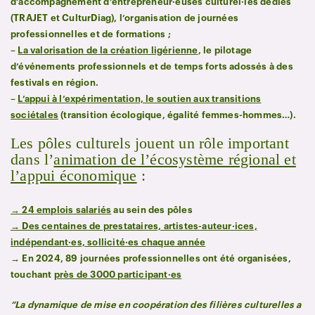
d’accompagnement d’entrepreneur·euses culturel·les dédiés
(TRAJET et CulturDiag), l’organisation de journées
professionnelles et de formations ;
–
La valorisation de la création ligérienne
, le pilotage
d’événements professionnels et de temps forts adossés à des
festivals en région.
–
L’appui à l’expérimentation, le soutien aux transitions
sociétales
(transition écologique, égalité femmes-hommes…).
Les pôles culturels jouent un rôle important
dans l’
animation de l’écosystème régional et
l’appui économique
:
→ 24 emplois salariés
au sein des pôles
→ Des centaines de prestataires, artistes-auteur·ices,
indépendant·es, sollicité·es chaque année
→ En 2024, 89 journées professionnelles ont été organisées,
touchant
près de 3000 participant·es
“La dynamique de mise en coopération des filières culturelles a