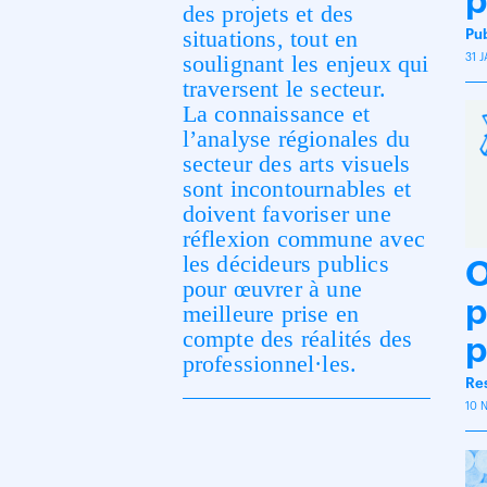
p
des projets et des
situations, tout en
Pu
soulignant les enjeux qui
31 
traversent le secteur.
La connaissance et
l’analyse régionales du
secteur des arts visuels
sont incontournables et
doivent favoriser une
réflexion commune avec
les décideurs publics
O
pour œuvrer à une
p
meilleure prise en
compte des réalités des
p
professionnel·les.
Res
10 