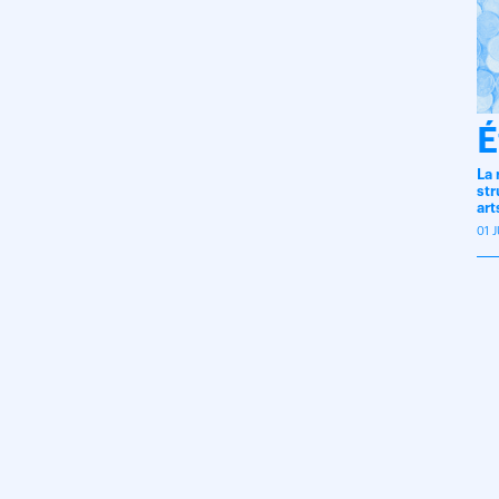
É
La 
str
art
01 