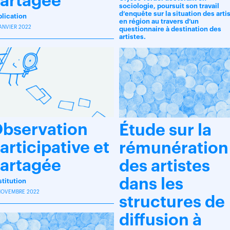
artagée
sociologie, poursuit son travail
d’enquête sur la situation des arti
blication
en région au travers d’un
JANVIER 2022
questionnaire à destination des
artistes.
bservation
Étude sur la
articipative et
rémunération
artagée
des artistes
dans les
titution
NOVEMBRE 2022
structures de
diffusion à