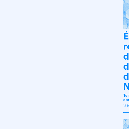
É
r
d
d
d
N
Tem
co
12 