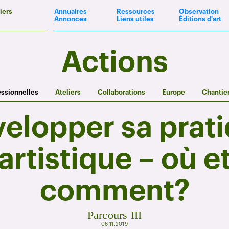
iers
Annuaires
Ressources
Observation
Annonces
Liens utiles
Éditions d'art
Actions
essionnelles
Ateliers
Collaborations
Europe
Chantie
elopper sa prat
artistique – où e
comment?
Parcours III
06.11.2019