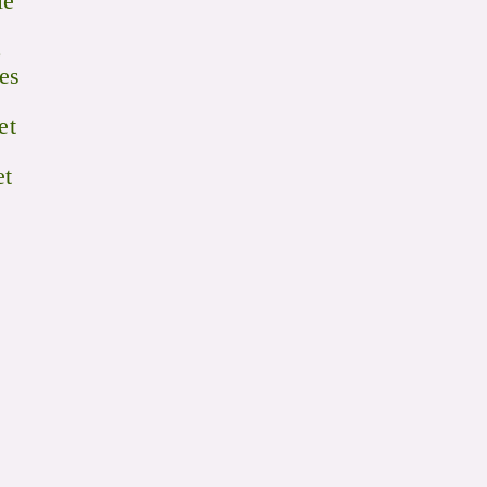
le
8
res
et
et