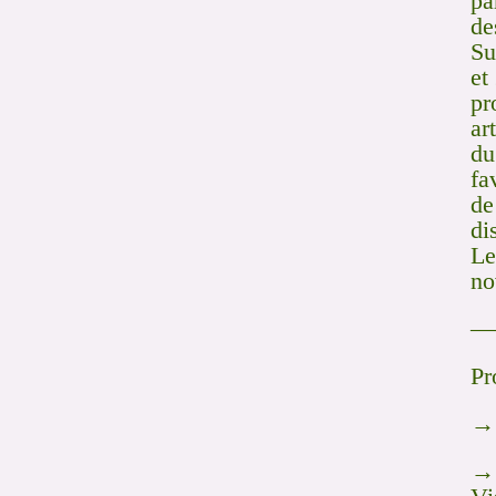
pa
de
Su
et
pr
ar
du
fa
de
di
Le
no
—
Pr
→ 
→ 