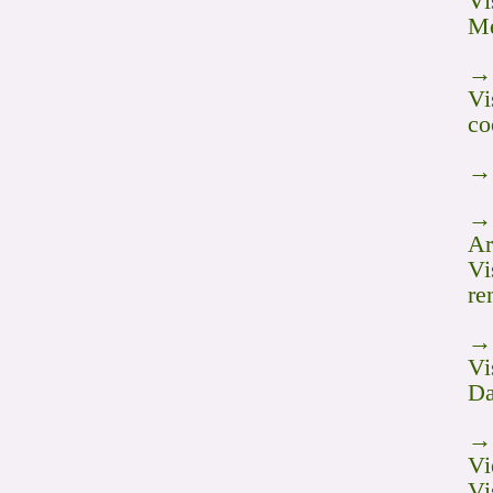
Vi
Mé
→ 
Vi
co
→ 
→ 
Ar
Vi
re
→ 
Vi
Da
→ 
Vi
Vi