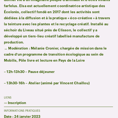
farfelus. Elsa est actuellement coordinatrice artistique des
Écolorés, collectif fondé en 2017 dont les activités sont
dédiées à la diffusion et à la pratique « éco-créative » à travers
la teinture avec les plantes et le recyclage créatif. Installé au
séchoir du Liveau situé près de Clisson, le collectif y a
développé un tiers-lieu créatif labellisé manufacture de
production.
→ Modération : Mélanie Cronier, chargée de mission dans le
cadre d’un programme de transition écologique au sein de
Mobilis, Pôle livre et lecture en Pays de la Loire
– 12h-13h30 – Pause déjeuner
– 13h30-16h – Atelier (animé par Vincent Chaillou)
LIENS
—
Inscription
INFORMATIONS PRATIQUES
Date : 24 janvier 2023