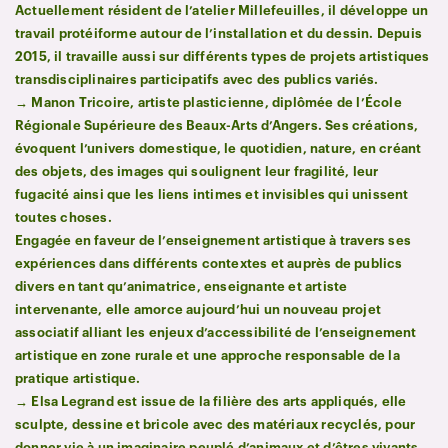
Actuellement résident de l’atelier Millefeuilles, il développe un
travail protéiforme autour de l’installation et du dessin. Depuis
2015, il travaille aussi sur différents types de projets artistiques
transdisciplinaires participatifs avec des publics variés.
→
Manon Tricoire, artiste plasticienne, diplômée de l’École
Régionale Supérieure des Beaux-Arts d’Angers. Ses créations,
évoquent l’univers domestique, le quotidien, nature, en créant
des objets, des images qui soulignent leur fragilité, leur
fugacité ainsi que les liens intimes et invisibles qui unissent
toutes choses.
Engagée en faveur de l’enseignement artistique à travers ses
expériences dans différents contextes et auprès de publics
divers en tant qu’animatrice, enseignante et artiste
intervenante, elle amorce aujourd’hui un nouveau projet
associatif alliant les enjeux d’accessibilité de l’enseignement
artistique en zone rurale et une approche responsable de la
pratique artistique.
→
Elsa Legrand est issue de la filière des arts appliqués, elle
sculpte, dessine et bricole avec des matériaux recyclés, pour
donner vie à un imaginaire peuplé d’animaux et d’êtres vivants