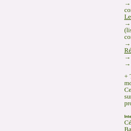
→ 
co
Le
→ 
(l
co
→ 
Ré
→ 
→ 
+ 
mo
Ce
su
pr
Int
Cé
Ba