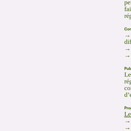
pe
fa
ré
Com
→ 
di
→ 
→ 
Pub
Le
ré
co
d’
Pr
Le
→ 
→ 