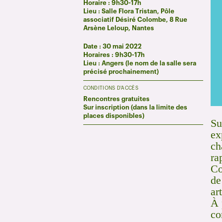
Horaire : 9h30-17h
Lieu : Salle Flora Tristan, Pôle
associatif Désiré Colombe,
8 Rue
Arsène Leloup,
Nantes
Date : 30 mai 2022
Horaires : 9h30-17h
Lieu : Angers (le nom de la salle sera
précisé prochainement)
CONDITIONS D'ACCÈS
Rencontres gratuites
Sur inscription (dans la limite des
places disponibles)
Su
ex
ch
ra
Co
de
ar
À 
co