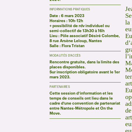
Je
INFORMATIONS PRATIQUES
Se
Date : 6 mars 2023
la
Horaires : 10h-12h
+ possibilité de rdv individuel ou
eu
semi-collectif de 13h30 à 16h
Eu
Lieu : Pôle associatif Désiré Colombe,
d’
8 rue Arsène Leloup, Nantes
Salle : Flora Tristan
gr
l’
MODALITÉS D'ACCÈS
Ma
Rencontre gratuite, dans la limite des
places disponibles.
Mo
Sur inscription obligatoire avant le 1er
te
mars 2023.
ar
PARTENAIRES
Eu
Cette session d’information et les
op
temps de conseils ont lieu dans le
ad
cadre d’une convention de partenariat
entre Nantes-Métropole et On the
de
Move.
ar
eu
eu