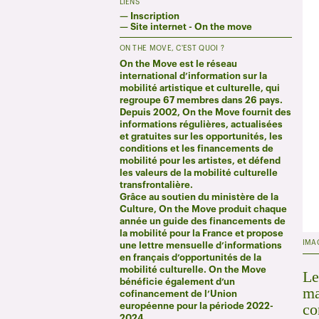
LIENS
—
Inscription
—
Site internet - On the move
ON THE MOVE, C'EST QUOI ?
On the Move est le réseau
international d’information sur la
mobilité artistique et culturelle, qui
regroupe 67 membres dans 26 pays.
Depuis 2002, On the Move fournit des
informations régulières, actualisées
et gratuites sur les opportunités, les
conditions et les financements de
mobilité pour les artistes, et défend
les valeurs de la mobilité culturelle
transfrontalière.
Grâce au soutien du ministère de la
Culture, On the Move produit chaque
année un guide des financements de
la mobilité pour la France et propose
IMA
une lettre mensuelle d’informations
en français d’opportunités de la
mobilité culturelle. On the Move
Le
bénéficie également d’un
ma
cofinancement de l’Union
co
européenne pour la période 2022-
2024.