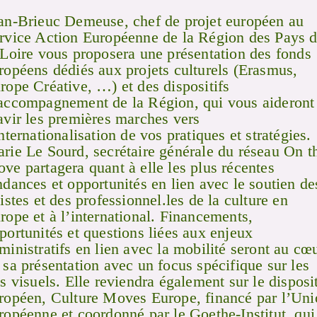
an-Brieuc Demeuse, chef de projet européen au
rvice Action Européenne de la Région des Pays 
 Loire vous proposera une présentation des fonds
ropéens dédiés aux projets culturels (Erasmus,
rope Créative, …) et des dispositifs
accompagnement de la Région, qui vous aideront
avir les premières marches vers
internationalisation de vos pratiques et stratégies.
rie Le Sourd, secrétaire générale du réseau On t
ve partagera quant à elle les plus récentes
ndances et opportunités en lien avec le soutien de
tistes et des professionnel.les de la culture en
rope et à l’international. Financements,
portunités et questions liées aux enjeux
ministratifs en lien avec la mobilité seront au cœ
 sa présentation avec un focus spécifique sur les
ts visuels. Elle reviendra également sur le disposit
ropéen, Culture Moves Europe, financé par l’Uni
ropéenne et coordonné par le Goethe-Institut, qui