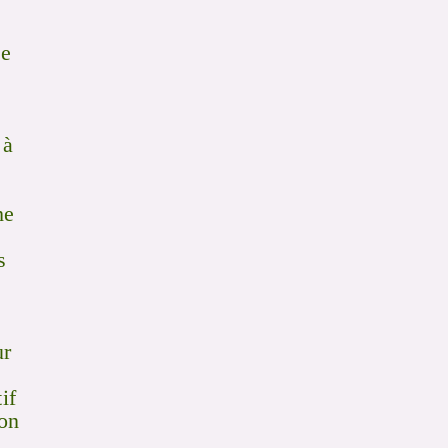
de
 à
he
s
ur
if
on