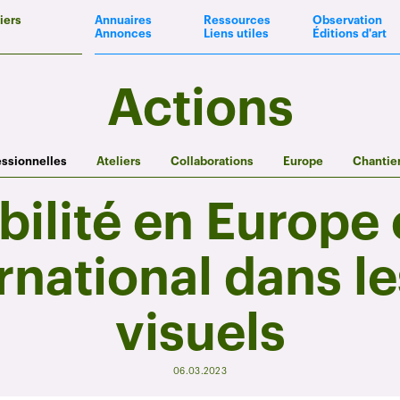
iers
Annuaires
Ressources
Observation
Annonces
Liens utiles
Éditions d'art
Actions
essionnelles
Ateliers
Collaborations
Europe
Chantie
ilité en Europe 
ernational dans le
visuels
06.03.2023