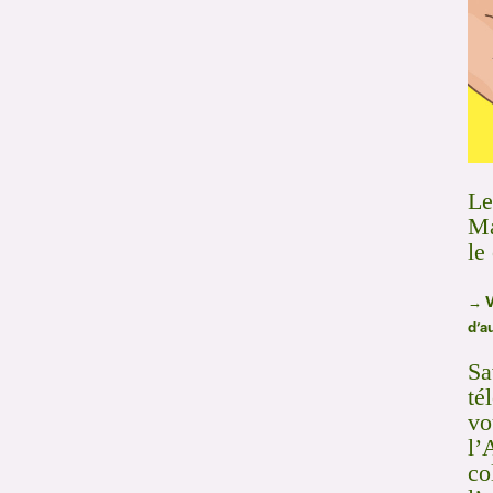
Le
Ma
le
→ V
d’a
Sa
té
vo
l’
co