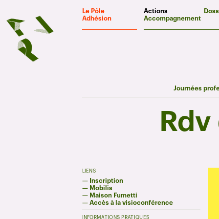
Panneau de gestion des cookies
Le Pôle
Actions
Doss
Adhésion
Accompagnement
Journées prof
Rdv 
LIENS
—
Inscription
—
Mobilis
—
Maison Fumetti
—
Accès à la visioconférence
INFORMATIONS PRATIQUES