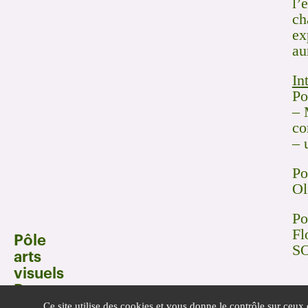
l’
ch
ex
au
In
Po
– 
co
– 
Po
Ol
Po
Fl
Pôle
S
arts
visuels
Pays
de la Loire
Ce site utilise des cookies et vous donne le contrôle sur ceux