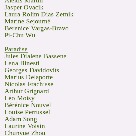
Alexis Martin
Jasper Ovacik
Laura Rolim Dias Zernik
Marine Sejourné
Berenice Vargas-Bravo
Pi-Chu Wu
Paradise
Jules Dialene Bassene
Léna Binesti
Georges Davidovits
Marius Delaporte
Nicolas Frachisse
Arthur Grignard
Léo Moisy
Bérénice Nouvel
Louise Perrussel
Adam Song
Laurine Voisin
Chunyue Zhou