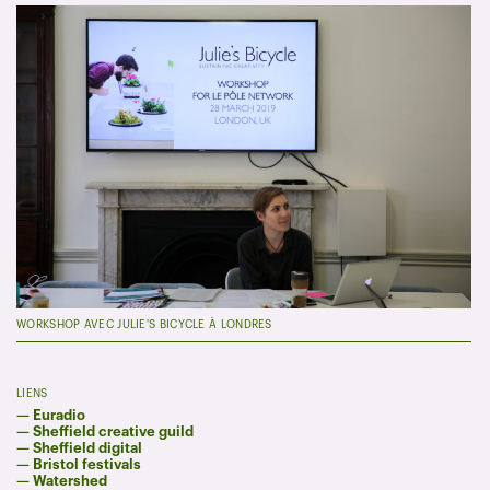
WORKSHOP AVEC JULIE'S BICYCLE À LONDRES
LIENS
—
Euradio
—
Sheffield creative guild
—
Sheffield digital
—
Bristol festivals
—
Watershed