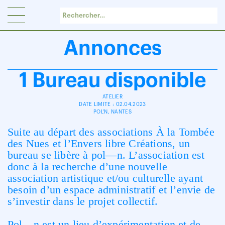
Panneau de gestion des cookies
Annonces
1 Bureau disponible
ATELIER
DATE LIMITE : 02.04.2023
POL'N, NANTES
Suite au départ des associations À la Tombée
des Nues et l’Envers libre Créations,
un
bureau
se
libère
à
pol
—
n.
L’association est
donc à la recherche d’une nouvelle
association artistique et/ou
culturelle
ayant
besoin
d’un
espace
administratif
et
l’envie
de
s’investir
dans
le
projet
collectif.
Pol
—
n est un lieu d’expérimentation et de