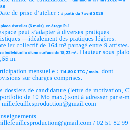
dimanche 15 mars 2026 — à
h59
Date de prise d’atelier :
à partir du 7 avril 2026
 place d’atelier (6 mois), en étage R+1
espace peut s’adapter à diverses pratiques
tistiques —idéalement des pratiques légères.
atelier collectif de 164 m² partagé entre 9 artistes.
. Hauteur sous plaf
ce individuelle d’une surface de 18,22 m²
2,55 m.
rticipation mensuelle :
, dont
114,80 € TTC / mois
ovisions sur charges comprises.
s dossiers de candidature (lettre de motivation, 
 portfolio de 10 Mo max.) sont à adresser par e-m
:
millefeuillesproduction@gmail.com
nseignements
illefeuillesproduction@gmail.com
/ 02 51 82 99