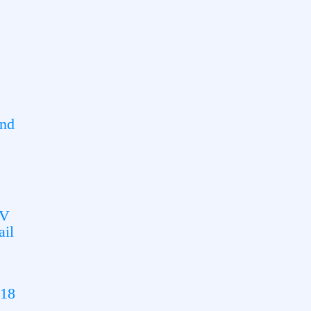
ond
CV
ail
 18