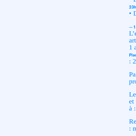
23
• 
— 1
L’
ar
1 
Pla
: 
Pa
pr
Le
et
à 
Re
:
m