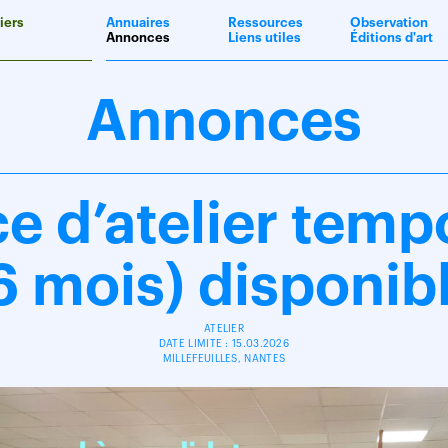
iers
Annuaires
Ressources
Observation
Annonces
Liens utiles
Éditions d'art
Annonces
ce d’atelier temp
6 mois) disponib
ATELIER
DATE LIMITE : 15.03.2026
MILLEFEUILLES, NANTES