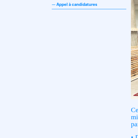
—
Appel à candidatures
Ce
mi
pa
• 