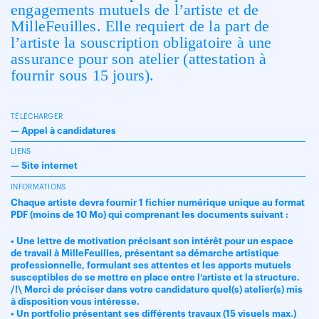
engagements mutuels de l’artiste et de
MilleFeuilles. Elle requiert de la part de
l’artiste la
souscription obligatoire à une
assurance
pour son atelier (attestation à
fournir sous 15 jours).
TÉLÉCHARGER
—
Appel à candidatures
LIENS
—
Site internet
INFORMATIONS
Chaque artiste devra fournir 1 fichier numérique unique au format
PDF (moins de 10 Mo) qui comprenant les documents suivant :
• Une lettre de motivation précisant son intérêt pour un espace
de travail à MilleFeuilles, présentant sa démarche artistique
professionnelle, formulant ses attentes et les apports mutuels
susceptibles de se mettre en place entre l’artiste et la structure.
/!\ Merci de préciser dans votre candidature quel(s) atelier(s) mis
à disposition vous intéresse.
• Un portfolio présentant ses différents travaux (15 visuels max.)