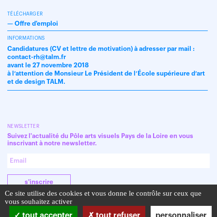
TÉLÉCHARGER
—
Offre d'emploi
INFORMATIONS
Candidatures (CV et lettre de motivation) à adresser par mail :
contact-rh@talm.fr
avant le 27 novembre 2018
à l’attention de Monsieur Le Président de l’École supérieure d’art
et de design TALM.
NEWSLETTER
Suivez l'actualité du Pôle arts visuels Pays de la Loire en vous
inscrivant à notre newsletter.
s'inscrire
Ce site utilise des cookies et vous donne le contrôle sur ceux que
vous souhaitez activer
tout accepter
tout refuser
personnaliser