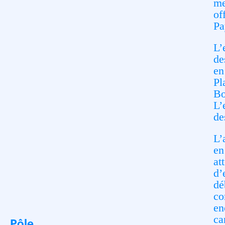
me
of
Pa
L’
de
en
Pl
Bo
L’
de
L’
en
at
d’
dé
co
en
ca
Pôle