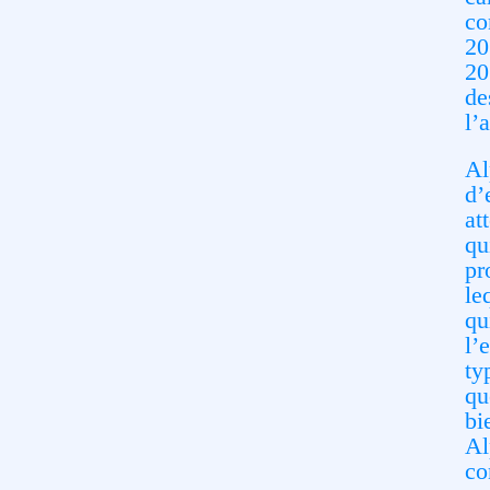
co
20
20
de
l’
Al
d’
at
qu
pr
le
qu
l’
ty
qu
bi
Al
co