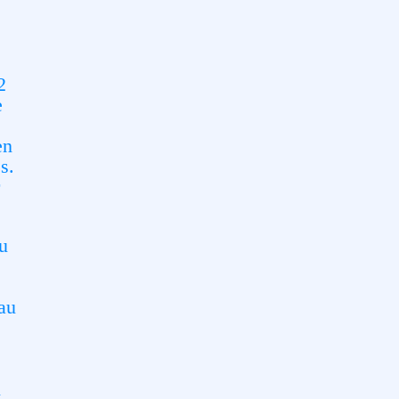
2
e
en
s.
r
ou
 au
n