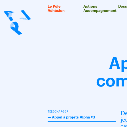
Panneau de gestion des cookies
Le Pôle
Actions
Doss
Adhésion
Accompagnement
Ap
com
De
TÉLÉCHARGER
—
Appel à projets Alpha #3
je
ca