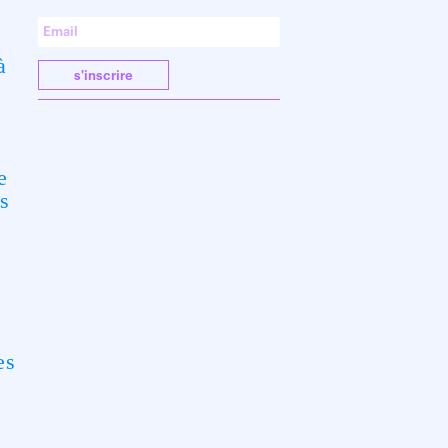
à
s'inscrire
e
es
es