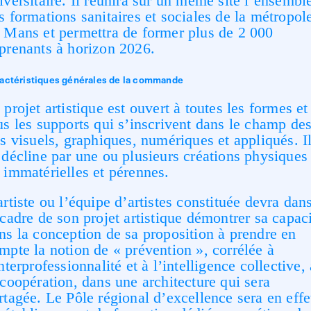
iversitaire. Il réunira sur un même site l’ensembl
s formations sanitaires et sociales de la métropol
 Mans et permettra de former plus de 2 000
prenants à horizon 2026.
actéristiques générales de la commande
 projet artistique est ouvert à toutes les formes et
us les supports qui s’inscrivent dans le champ de
ts visuels, graphiques, numériques et appliqués. I
 décline par une ou plusieurs créations physiques
 immatérielles et pérennes.
artiste ou l’équipe d’artistes constituée devra dan
 cadre de son projet artistique démontrer sa capac
ns la conception de sa proposition à prendre en
mpte la notion de « prévention », corrélée à
interprofessionnalité et à l’intelligence collective, 
 coopération, dans une architecture qui sera
rtagée. Le Pôle régional d’excellence sera en effe