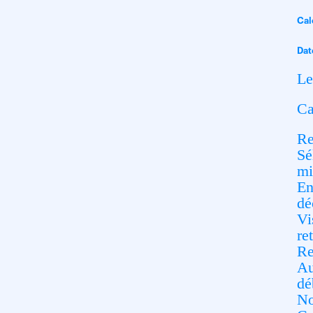
Cal
Dat
Le
Ca
Re
Sé
mi
En
dé
Vi
re
Re
Au
dé
No