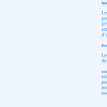
Spé
Le
pr
(n
ar
d’
Bud
Le
de
La 
so
pu
mo
no