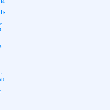
 la
 le
ge
t
a
e
nt
e