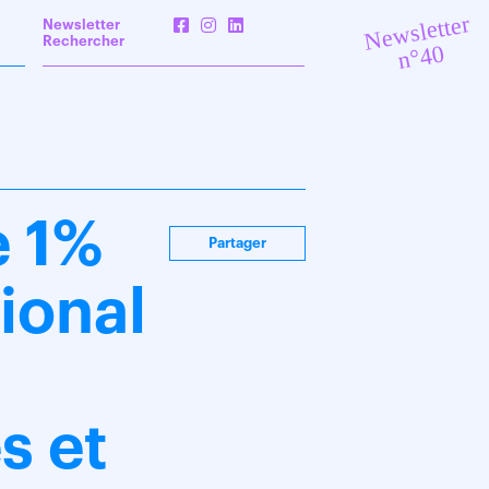
Newsletter
Newsletter
Rechercher
n°40
e 1%
Partager
gional
s
s et