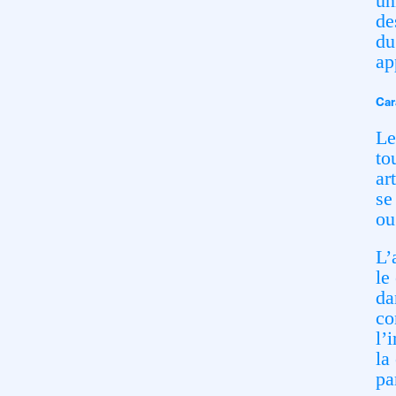
un
de
du
ap
Car
Le
to
ar
se
ou
L’
le
da
co
l’
la
pa