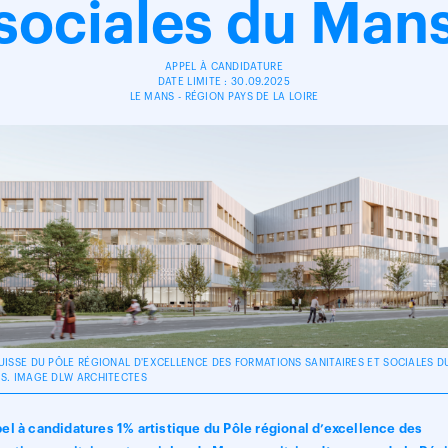
sociales du Man
APPEL À CANDIDATURE
DATE LIMITE : 30.09.2025
LE MANS - RÉGION PAYS DE LA LOIRE
UISSE DU PÔLE RÉGIONAL D'EXCELLENCE DES FORMATIONS SANITAIRES ET SOCIALES D
S. IMAGE DLW ARCHITECTES
el à candidatures 1% artistique du Pôle régional d’excellence des