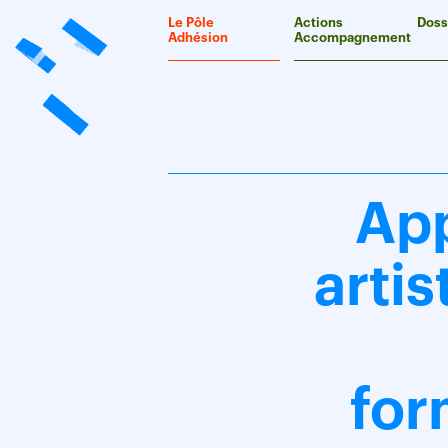
Panneau de gestion des cookies
Le Pôle
Actions
Doss
Adhésion
Accompagnement
App
artis
for