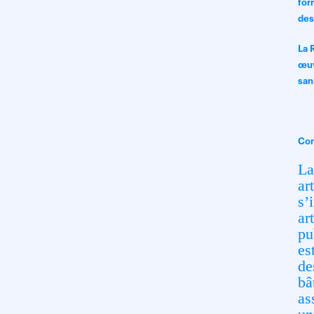
for
des
La 
œuv
san
Co
La
ar
s’
ar
pu
es
de
bâ
as