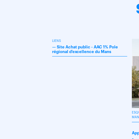
LIENS
—
Site Achat public - AAC 1% Pole
régional d'excellence du Mans
ESQ
MAN
App