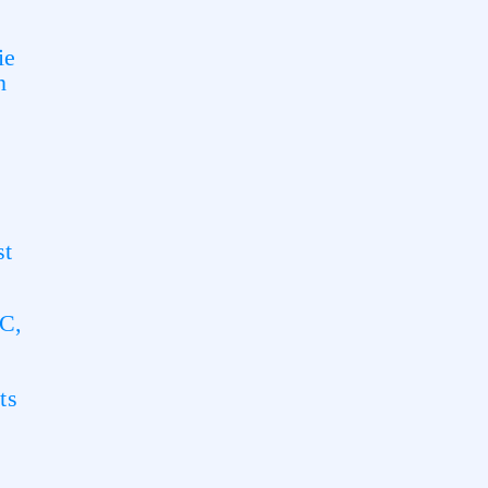
ie
n
st
C,
ts