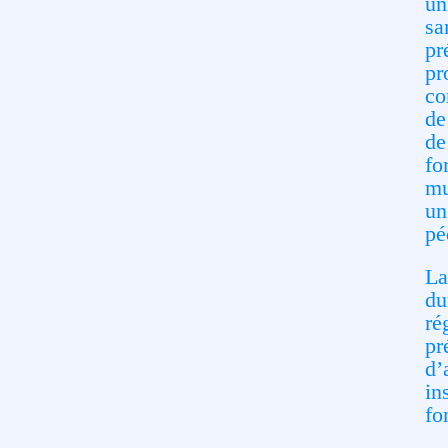
un
sa
pr
pr
co
de
de
fo
mu
un
pé
La
du
ré
pr
d’
in
fo