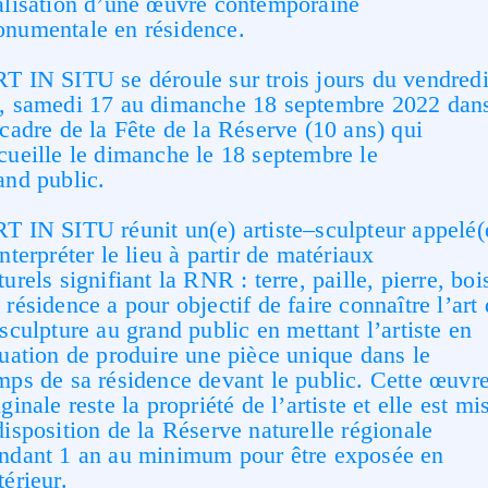
alisation d’une œuvre contemporaine
numentale
en résidence.
T IN SITU se déroule sur
trois
jours du
vendred
,
samedi 17
au
dimanche 18 septembre
2022
dan
 cadre de la Fête de la Réserve
(10 ans)
qui
cueille le dimanche le
18 septembre le
and
public.
T IN SITU réunit un
(e)
artiste
–
sculpteur appelé
(
interpréter le lieu à partir
de matériaux
turels
signifiant la RNR
: terre,
paille,
pierre, boi
a
résidence
a pour objectif de faire connaître l’art
sculpture
au grand public
en
mettant
l’artiste
en
tuation de produire une pièce unique dans le
mps
de
sa
résidence devant le public.
Cette œuvr
iginale
reste la propriété de
l’
artiste et
elle
est mi
disposition de la
Réserve
n
aturelle
r
égionale
ndant 1 an au
minimum pour
être exposée en
térieur.