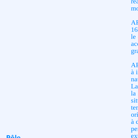
ré
mo
AR
16
le
ac
gr
AR
à 
na
L
la
si
te
or
à
pe
ex