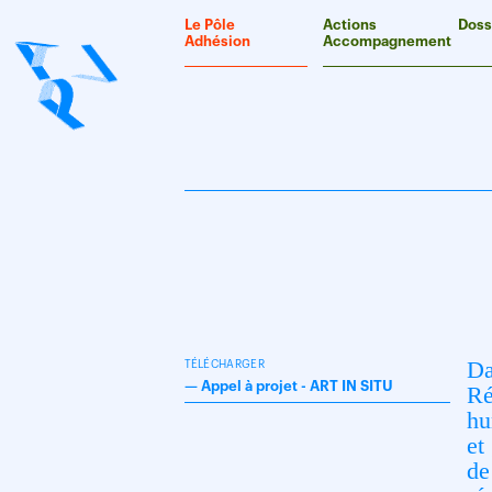
Panneau de gestion des cookies
Le Pôle
Actions
Doss
Adhésion
Accompagnement
Da
TÉLÉCHARGER
—
Appel à projet - ART IN SITU
Ré
h
u
et
de