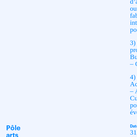
d’
ou
fa
in
po
3)
pr
Bu
– 
4)
Ac
– 
Cu
po
év
Dat
Pôle
31
arts