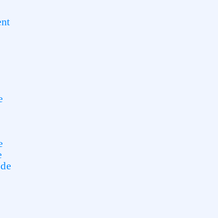
ent
e
e
e
 de