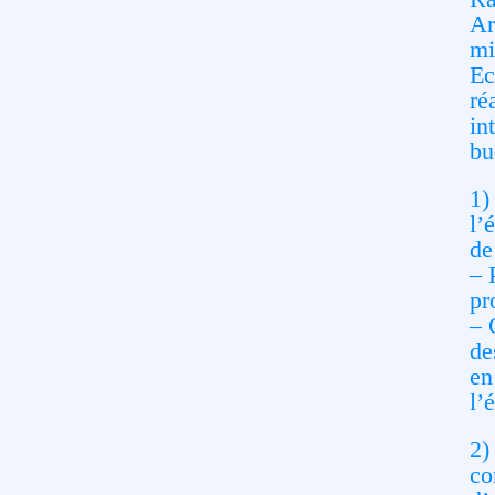
Ar
mi
Ec
ré
in
bu
1)
l’
de
– 
pr
– 
de
en
l’
2)
co