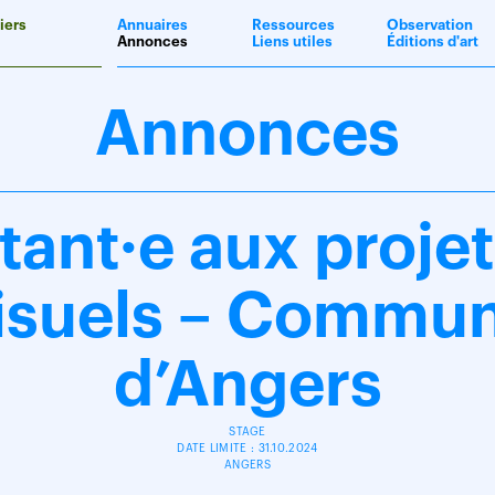
iers
Annuaires
Ressources
Observation
Annonces
Liens utiles
Éditions d'art
Annonces
tant·e aux projet
isuels – Commu
d’Angers
STAGE
DATE LIMITE : 31.10.2024
ANGERS