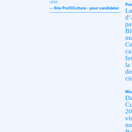
LIENS
Pré
—
Site ProfilCulture - pour candidater
La
d’
pa
Bi
mu
Ce
cu
fa
la
do
ci
Mis
Da
Cu
20
vi
mo
Ra