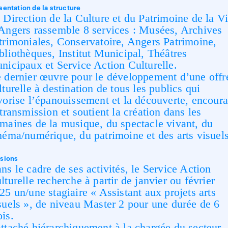
sentation de la structure
 Direction de la Culture et du Patrimoine de la Vi
Angers rassemble 8 services : Musées, Archives
trimoniales, Conservatoire, Angers Patrimoine,
bliothèques, Institut Municipal, Théâtres
nicipaux et Service Action Culturelle.
 dernier œuvre pour le développement d’une offr
lturelle à destination de tous les publics qui
vorise l’épanouissement et la découverte, encour
 transmission et soutient la création dans les
maines de la musique, du spectacle vivant, du
néma/numérique, du patrimoine et des arts visuels
sions
ns le cadre de ses activités, le Service Action
lturelle recherche à partir de janvier ou février
25 un/une stagiaire « Assistant aux projets arts
suels », de niveau Master 2 pour une durée de 6
is.
ttaché hiérarchiquement à la chargée du secteur