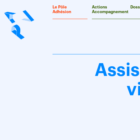
Panneau de gestion des cookies
Le Pôle
Actions
Doss
Adhésion
Accompagnement
Assis
v