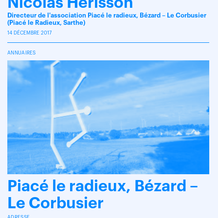
Nicolas Hérisson
Directeur de l'association Piacé le radieux, Bézard – Le Corbusier
(Piacé le Radieux, Sarthe)
14 DÉCEMBRE 2017
ANNUAIRES
Piacé le radieux, Bézard –
Le Corbusier
ADRESSE