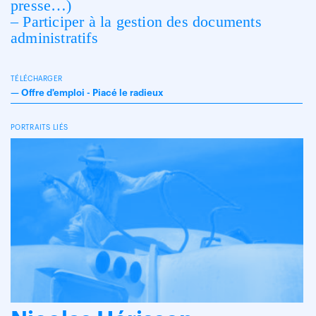
presse…)
– Participer à la gestion des documents
administratifs
TÉLÉCHARGER
—
Offre d'emploi - Piacé le radieux
PORTRAITS LIÉS