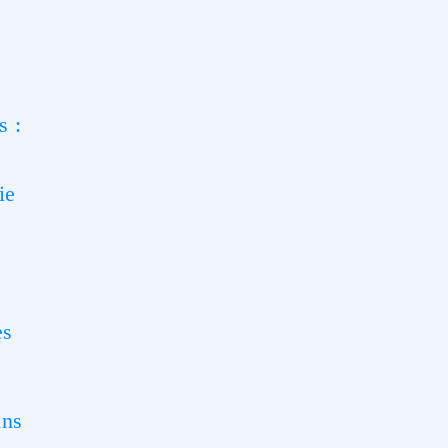
s :
ie
es
ins