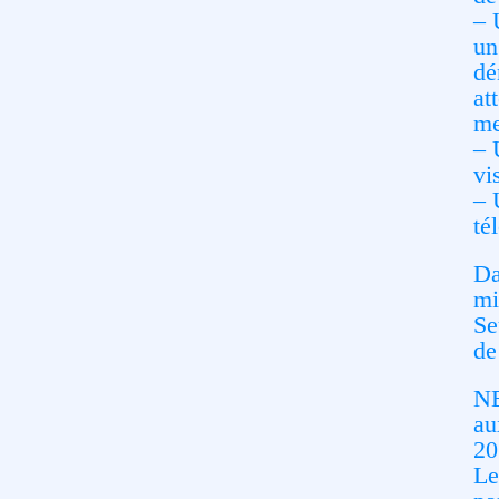
– 
un
dé
at
me
– 
vi
– 
té
Da
mi
Se
de
NB
au
20
Le