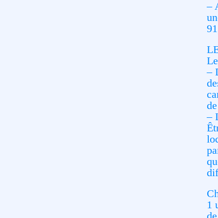
– 
un
91
L
Le
– 
de
ca
de
– 
Êt
lo
pa
qu
di
Ch
1 
de