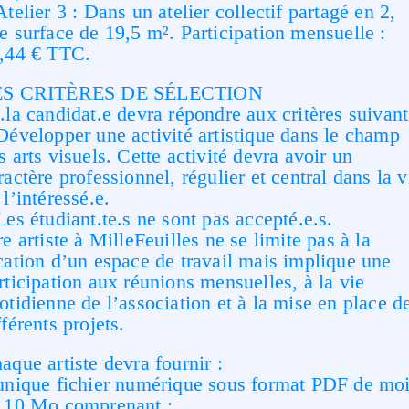
Atelier 3 : Dans un atelier collectif partagé en 2,
e surface de 19,5 m². Participation mensuelle :
,44 € TTC.
ES CRITÈRES DE SÉLECTION
.la candidat.e devra répondre aux critères suivant
Développer une activité artistique dans le champ
s arts visuels. Cette activité devra avoir un
ractère professionnel, régulier et central dans la v
 l’intéressé.e.
Les étudiant.te.s ne sont pas accepté.e.s.
re artiste à MilleFeuilles ne se limite pas à la
cation d’un espace de travail mais implique une
rticipation aux réunions mensuelles, à la vie
otidienne de l’association et à la mise en place d
fférents projets.
aque artiste devra fournir :
unique fichier numérique sous format PDF de mo
 10 Mo comprenant :