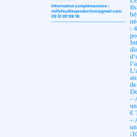
L
Il
Information complémentaire :
millefeuillesproduction@gmail.com
bé
02 51 82 99 18
né
: 
po
In
di
d’
l’
L’
an
de
De
– 
un
€ 
– 
un
:1