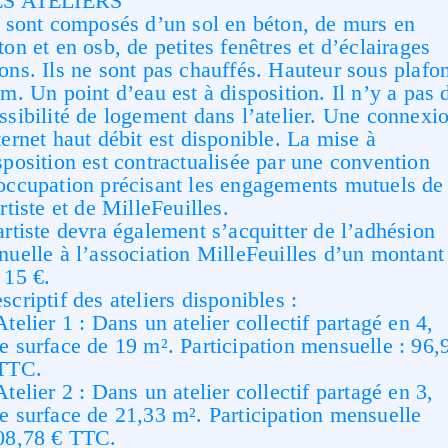
ES ATELIERS
s sont composés d’un sol en béton, de murs en
ton et en osb, de petites fenêtres et d’éclairages
ons. Ils ne sont pas chauffés. Hauteur sous plafo
4m. Un point d’eau est à disposition. Il n’y a pas 
ssibilité de logement dans l’atelier. Une connexi
ternet haut débit est disponible. La mise à
sposition est contractualisée par une convention
occupation précisant les engagements mutuels de
artiste et de MilleFeuilles.
artiste devra également s’acquitter de l’adhésion
nuelle à l’association MilleFeuilles d’un montant
 15 €.
scriptif des ateliers disponibles :
Atelier 1 : Dans un atelier collectif partagé en 4,
e surface de 19 m². Participation mensuelle : 96,
TTC.
Atelier 2 : Dans un atelier collectif partagé en 3,
e surface de 21,33 m². Participation mensuelle
08,78 € TTC.