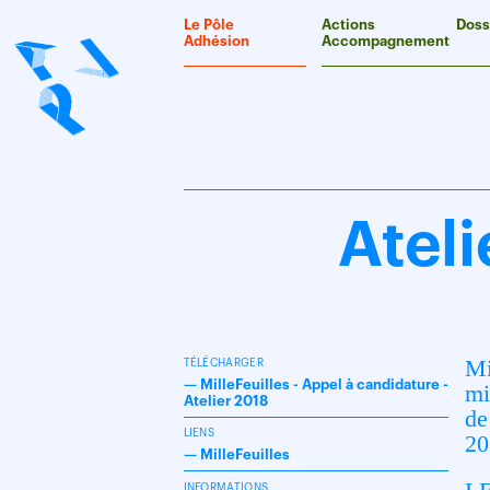
Panneau de gestion des cookies
Le Pôle
Actions
Doss
Adhésion
Accompagnement
Ateli
Mi
TÉLÉCHARGER
—
MilleFeuilles - Appel à candidature -
mi
Atelier 2018
de
LIENS
20
—
MilleFeuilles
INFORMATIONS