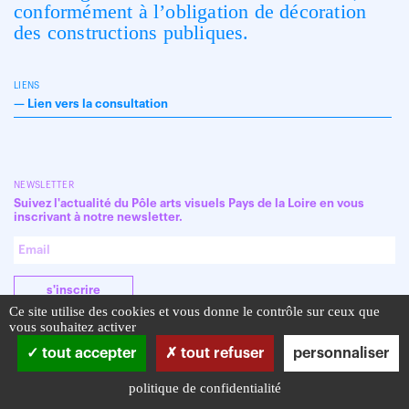
conformément à l’obligation de décoration
des constructions publiques.
LIENS
—
Lien vers la consultation
NEWSLETTER
Suivez l'actualité du Pôle arts visuels Pays de la Loire en vous
inscrivant à notre newsletter.
s'inscrire
Ce site utilise des cookies et vous donne le contrôle sur ceux que
vous souhaitez activer
tout accepter
tout refuser
personnaliser
politique de confidentialité
Infos pratiques
Mentions légales