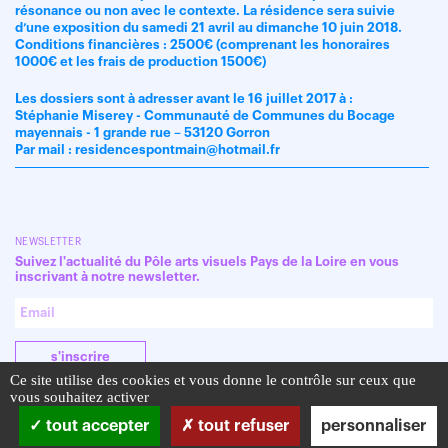
résonance ou non avec le contexte. La résidence sera suivie
d’une exposition du samedi 21 avril au dimanche 10 juin 2018.
Conditions financières : 2500€ (comprenant les honoraires
1000€ et les frais de production 1500€)
Les dossiers sont à adresser avant le 16 juillet 2017 à :
Stéphanie Miserey - Communauté de Communes du Bocage
mayennais - 1 grande rue – 53120 Gorron
Par mail : residencespontmain@hotmail.fr
NEWSLETTER
Suivez l'actualité du Pôle arts visuels Pays de la Loire en vous
inscrivant à notre newsletter.
s'inscrire
Ce site utilise des cookies et vous donne le contrôle sur ceux que
vous souhaitez activer
tout accepter
tout refuser
personnaliser