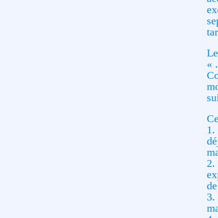
ex
se
ta
Le
« 
Co
mo
su
Ce
1.
dé
ma
2.
ex
de
3.
ma