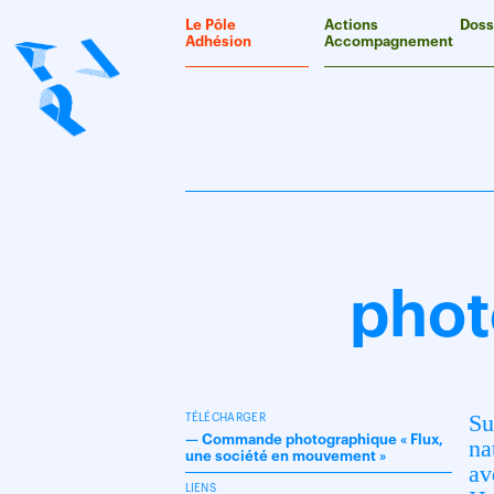
Panneau de gestion des cookies
Le Pôle
Actions
Doss
Adhésion
Accompagnement
phot
Su
TÉLÉCHARGER
—
Commande photographique « Flux,
na
une société en mouvement »
av
LIENS