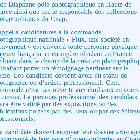
 de Diaphane pôle photographique en Hauts-de-
ance ainsi que par le responsable des collections
otographiques du Cnap.
appel à candidatures à la commande
otographique nationale « Flux, une société en
uvement » est ouvert à toute personne physique
jeure française et étrangère résidant en France,
oluant dans le champ de la création photographi
uhaitant porter un témoignage pertinent sur le
ème. Les candidats devront avoir un statut de
otographe ou d’artiste professionnel. Cette
mmande n’est pas ouverte aux étudiants en cours
 cursus. Le parcours professionnel des candidats
vra être validé par des expositions ou des
blications portées par des lieux ou par des éditeu
ofessionnels.
s candidats doivent envoyer leur dossier artistiqu
compagné de leur note d’intention/projet au Cnap