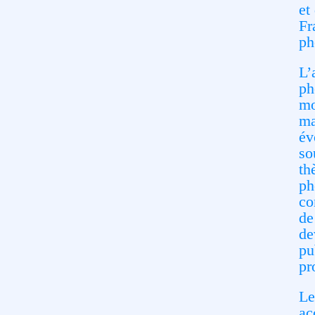
et
Fr
ph
L’
ph
mo
ma
év
so
th
ph
co
de
de
pu
pr
Le
ac