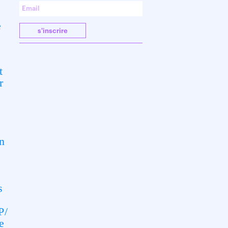
e
s'inscrire
t
r
n
s
P/
e