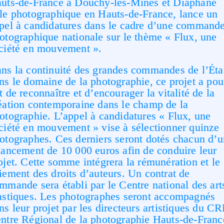
uts-de-France à Douchy-les-Mines et Diaphane
le photographique en Hauts-de-France, lance un
pel à candidatures dans le cadre d’une command
otographique nationale sur le thème « Flux, une
ciété en mouvement ».
ns la continuité des grandes commandes de l’Éta
ns le domaine de la photographie, ce projet a pou
t de reconnaître et d’encourager la vitalité de la
éation contemporaine dans le champ de la
otographie. L’appel à candidatures « Flux, une
ciété en mouvement » vise à sélectionner quinze
otographes. Ces derniers seront dotés chacun d’u
nancement de 10 000 euros afin de conduire leur
ojet. Cette somme intégrera la rémunération et le
iement des droits d’auteurs. Un contrat de
mmande sera établi par le Centre national des art
astiques. Les photographes seront accompagnés
ns leur projet par les directeurs artistiques du CR
ntre Régional de la photographie Hauts-de-Franc