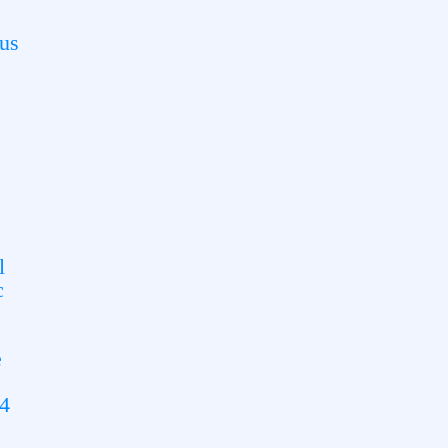
us
l
c
e
A4