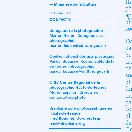
Ha
—
Ministère de la Culture
pô
ap
INFORMATIONS
CONTACTS
ph
so
Délégation à la photographie
Marion Hislen, Déléguée à la
Da
photographie
marion.hislen@culture.gouv.fr
da
bu
Centre national des arts plastiques
cr
Pascal Beausse, Responsable de la
collection photographie
ph
pascal.beausse@culture.gouv.fr
so
ph
CRP/ Centre Régional de la
fi
photographie Hauts-de-France
Muriel Enjalran, Directrice
pr
contact@crp.photo
pa
co
Diaphane pôle photographique en
Hauts-de-France
pl
Fred Boucher, Co-directeur
da
fred@diaphane.org
Ce