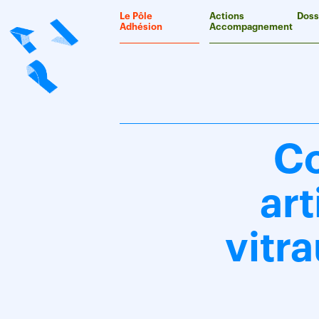
Panneau de gestion des cookies
Le Pôle
Actions
Doss
Adhésion
Accompagnement
C
art
vitra