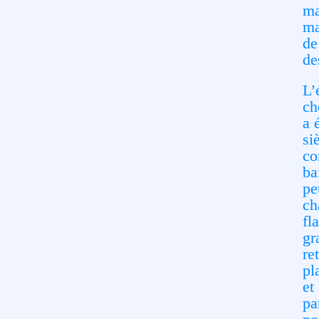
ma
ma
de
de
L’
ch
a 
si
co
ba
pe
ch
fl
gr
re
pl
et
pa