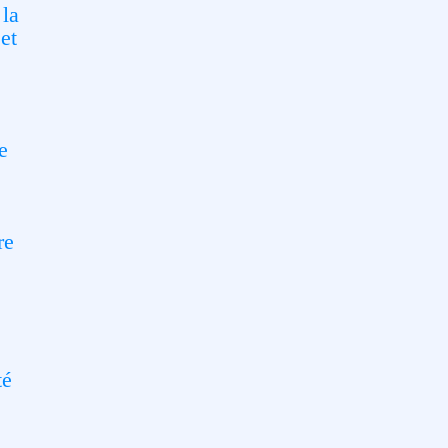
 la
et
e
e
re
té