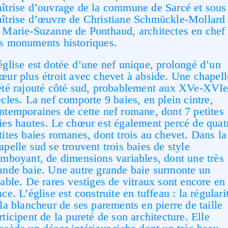
îtrise d’ouvrage de la commune de Sarcé et sous
îtrise d’œuvre de Christiane Schmückle-Mollard 
 Marie-Suzanne de Ponthaud, architectes en chef
s monuments historiques.
église est dotée d’une nef unique, prolongé d’un
œur plus étroit avec chevet à abside. Une chapell
été rajouté côté sud, probablement aux XV
e
-XVI
ècles. La nef comporte 9 baies, en plein cintre,
ntemporaines de cette nef romane, dont 7 petites
ies hautes. Le chœur est également percé de quat
tites baies romanes, dont trois au chevet. Dans la
apelle sud se trouvent trois baies de style
amboyant, de dimensions variables, dont une très
ande baie. Une autre grande baie surmonte un
table. De rares vestiges de vitraux sont encore en
ace. L’église est construite en tuffeau : la régulari
 la blancheur de ses parements en pierre de taille
rticipent de la pureté de son architecture. Elle