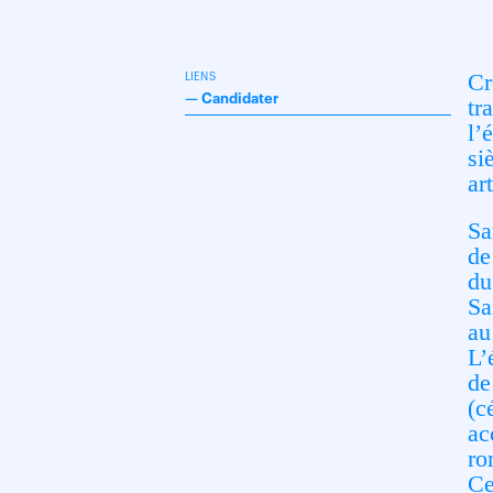
Cr
LIENS
—
Candidater
tr
l’
si
ar
Sa
de
du
Sa
au
L’
de
(c
ac
ro
Ce