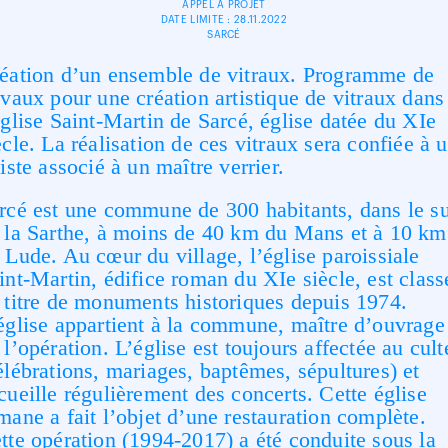
APPEL À PROJET
DATE LIMITE : 28.11.2022
SARCÉ
éation d’un ensemble de vitraux. Programme de
avaux pour une création artistique de vitraux dans
église Saint-Martin de Sarcé, église datée du XI
e
ècle. La réalisation de ces vitraux sera confiée à 
tiste associé à un maître verrier.
rcé est une commune de 300 habitants, dans le s
 la Sarthe, à moins de 40 km du Mans et à 10 km
 Lude. Au cœur du village, l’église paroissiale
int-Martin, édifice roman du XI
e
siècle, est class
 titre de monuments historiques depuis 1974.
église appartient à la commune, maître d’ouvrage
 l’opération. L’église est toujours affectée au cult
élébrations, mariages, baptêmes, sépultures) et
cueille régulièrement des concerts. Cette église
mane a fait l’objet d’une restauration complète.
tte opération (1994-2017) a été conduite sous la