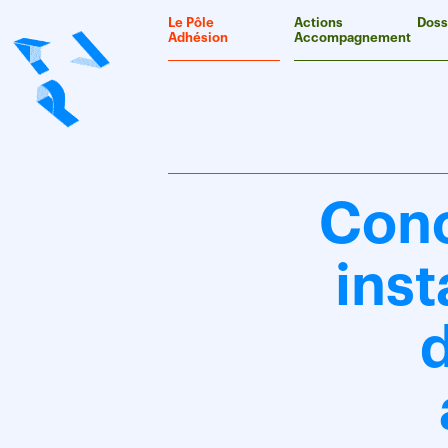
Panneau de gestion des cookies
Le Pôle
Actions
Doss
Adhésion
Accompagnement
Conc
inst
d