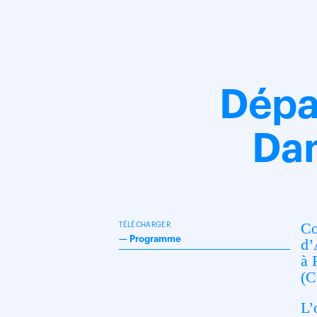
Dépa
Dan
Co
TÉLÉCHARGER
—
Programme
d’
à 
(C
L’