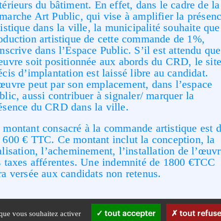
térieurs du bâtiment. En effet, dans le cadre de la
marche Art Public, qui vise à amplifier la présen
tistique dans la ville, la municipalité souhaite que
oduction artistique de cette commande de 1%,
inscrive dans l’Espace Public. S’il est attendu que
œuvre soit positionnée aux abords du CRD, le sit
écis d’implantation est laissé libre au candidat.
œuvre peut par son emplacement, dans l’espace
blic, aussi contribuer à signaler/ marquer la
ésence du CRD dans la ville.
 montant consacré à la commande artistique est 
 600 € TTC. Ce montant inclut la conception, la
alisation, l’acheminement, l’installation de l’œuvr
s taxes afférentes. Une indemnité de 1800 €TCC
ra versée aux candidats non retenus.
 que vous souhaitez activer
tout accepter
tout refuse