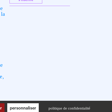
ce
 la
e
de
e,
r
personnaliser
politique de confidentialité
Mentions légales