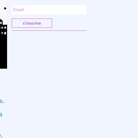
s'inscrire
s.
a
e.