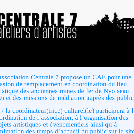
association Centrale 7 propose un CAE pour une
ssion de remplacement en coordination du lieu
tistique des anciennes mines de fer de Nyoiseau
9) et des missions de médiation auprès des public
 / la coordinateur(trice) culturel(le) participera à l
ordination de l’association, à l’organisation des
ojets artistiques et événementiels ainsi qu’à
animation des temps d’accueil du public sur le sit