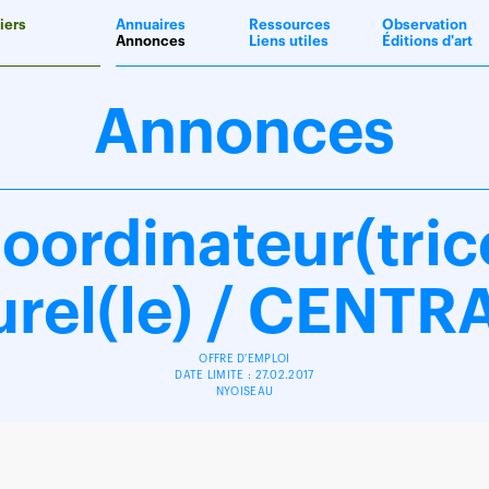
iers
Annuaires
Ressources
Observation
Annonces
Liens utiles
Éditions d'art
Annonces
oordinateur(tric
urel(le) / CENTR
OFFRE D'EMPLOI
DATE LIMITE : 27.02.2017
NYOISEAU