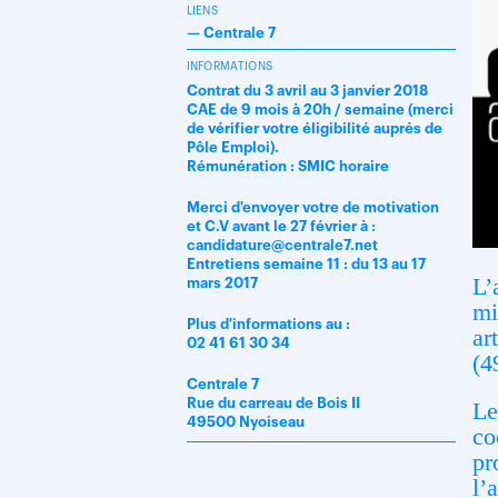
LIENS
—
Centrale 7
INFORMATIONS
Contrat du 3 avril au 3 janvier 2018
CAE de 9 mois à 20h / semaine (merci
de vérifier votre éligibilité auprés de
Pôle Emploi).
Rémunération : SMIC horaire
Merci d'envoyer votre de motivation
et C.V avant le 27 février à :
candidature@centrale7.net
Entretiens semaine 11 : du 13 au 17
L’
mars 2017
mi
Plus d'informations au :
ar
02 41 61 30 34
(4
Centrale 7
Rue du carreau de Bois II
Le
49500 Nyoiseau
co
pr
l’