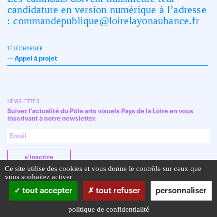
candidature en version numérique à l’adresse
: commandepublique@loirelayonaubance.fr
TÉLÉCHARGER
—
Appel à projet
NEWSLETTER
Suivez l'actualité du Pôle arts visuels Pays de la Loire en vous
inscrivant à notre newsletter.
s'inscrire
Ce site utilise des cookies et vous donne le contrôle sur ceux que
vous souhaitez activer
tout accepter
tout refuser
personnaliser
politique de confidentialité
Infos pratiques
Mentions légales