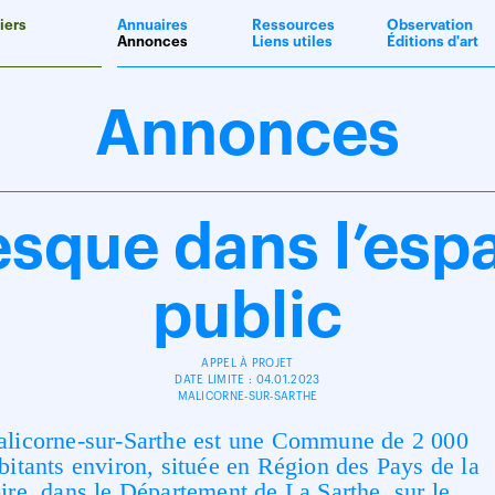
iers
Annuaires
Ressources
Observation
Annonces
Liens utiles
Éditions d'art
Annonces
esque dans l’esp
public
APPEL À PROJET
DATE LIMITE : 04.01.2023
MALICORNE-SUR-SARTHE
licorne-sur-Sarthe
est une Commune de 2 000
bitants environ, située en Région des Pays de la
ire,
dans le Département de La Sarthe, sur le