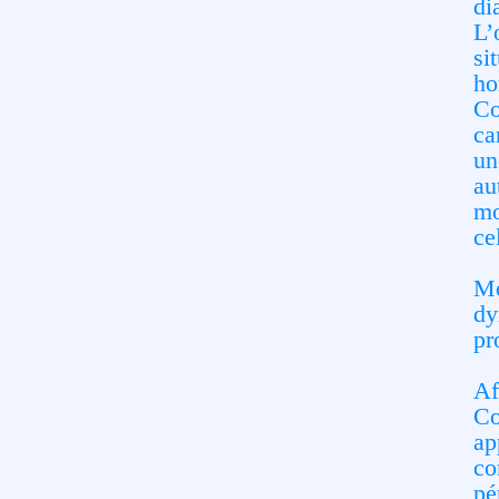
di
L’
si
ho
Co
ca
un
au
mo
ce
Mo
dy
pr
Af
Co
ap
co
pé