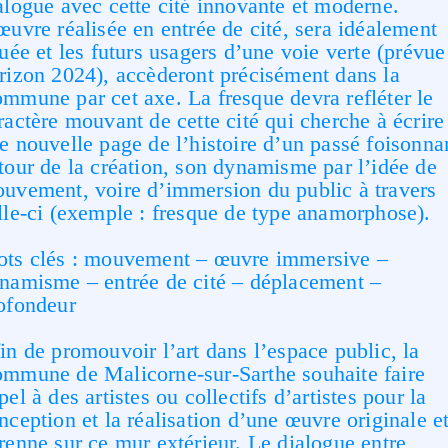
alogue
avec cette cité innovante et moderne.
œuvre réalisée en entrée de cité,
sera idéalement
tuée et les futurs usagers d’une voie verte (prévue
rizon 2024), accèderont précisément dans la
mmune par cet axe. La fresque devra refléter le
ractère
mouvant de cette cité qui cherche à écrire
e nouvelle page de l’histoire d’un passé foisonna
tour de la
création, son dynamisme par l’idée de
uvement, voire d’immersion du public à travers
lle-ci (exemple :
fresque de type anamorphose).
ts clés : mouvement – œuvre immersive –
namisme – entrée de cité – déplacement –
ofondeur
in de promouvoir l’art dans l’espace public, la
mmune de Malicorne-sur-Sarthe souhaite faire
pel à des
artistes ou collectifs d’artistes pour la
nception et la réalisation d’une œuvre originale e
renne sur ce mur
extérieur. Le dialogue entre