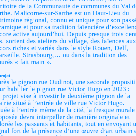
rritoire de la
Communauté de communes du Val d
rthe.
Malicorne-sur-Sarthe est un Haut-Lieu du
trimoine régional, connu et unique pour son pass
ramique et
pour sa tradition faïencière d’excellen
core active aujourd’hui. Depuis presque trois cen
s, sortent des
ateliers du village, des faïences au
cors riches et variés dans le style Rouen, Delf,
rseille, Strasbourg,… ou
dans la tradition des
ourés « fait main ».
projet
rès le pignon rue Oudinot, une seconde proposit
ur habiller le pignon rue Victor Hugo en 2023 :
 projet vise à investir le deuxième pignon de la
irie situé à l’entrée de ville rue Victor Hugo.
tuée à l’entrée même de la cité, la fresque murale
oposée devra interpeller de manière originale et
lorée
les passants et habitants, tout en envoyant 
gnal fort de la présence d’une œuvre d’art urbain 