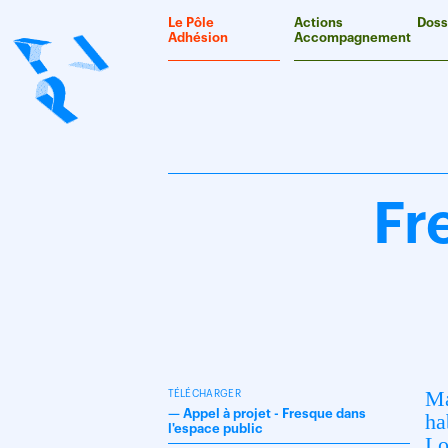
Panneau de gestion des cookies
Le Pôle
Actions
Doss
Adhésion
Accompagnement
Fr
Ma
TÉLÉCHARGER
—
Appel à projet - Fresque dans
ha
l'espace public
Lo