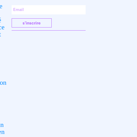
e
é
s'inscrire
ce
t
x
ion
un
en