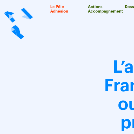
Panneau de gestion des cookies
Le Pôle
Actions
Doss
Adhésion
Accompagnement
L’
Fra
ou
p