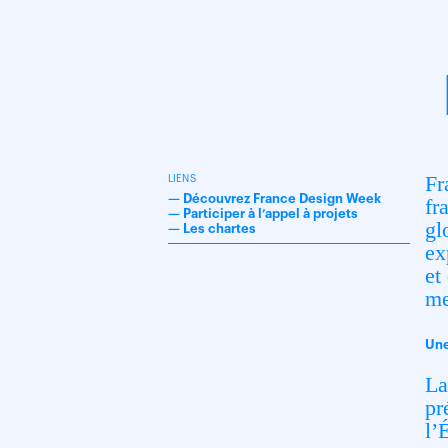
Fr
LIENS
—
Découvrez France Design Week
fr
—
Participer à l’appel à projets
gl
—
Les chartes
ex
et
me
Une
La
pr
l’