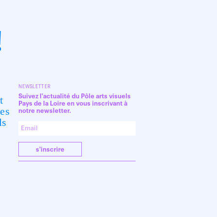
!
NEWSLETTER
Suivez l'actualité du Pôle arts visuels
t
Pays de la Loire en vous inscrivant à
les
notre newsletter.
ls
s'inscrire