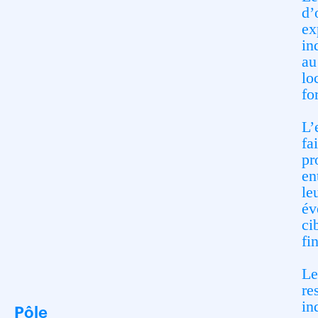
d’
ex
in
au
lo
fo
L’
fa
pr
en
le
év
ci
fi
Le
re
in
Pôle