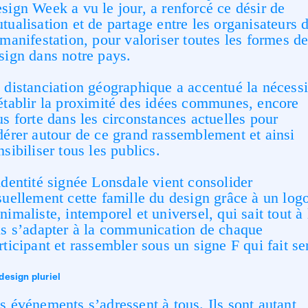
sign Week a vu le jour, a renforcé ce désir de
tualisation et de partage entre les organisateurs 
 manifestation, pour valoriser toutes les formes d
sign dans notre pays.
 distanciation géographique a accentué la nécessi
établir la proximité des idées communes, encore
us forte dans les circonstances actuelles pour
dérer autour de ce grand rassemblement et ainsi
nsibiliser tous les publics.
identité signée
Lonsdale
vient consolider
suellement cette famille du design grâce à un log
nimaliste, intemporel et universel, qui sait tout à 
is s’adapter à la communication de chaque
rticipant et rassembler sous un signe F qui fait se
design pluriel
s événements s’adressent à tous. Ils sont autant