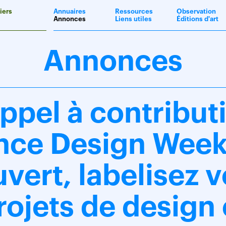
iers
Annuaires
Ressources
Observation
Annonces
Liens utiles
Éditions d'art
Annonces
appel à contribut
nce Design Week
vert, labelisez 
rojets de design 