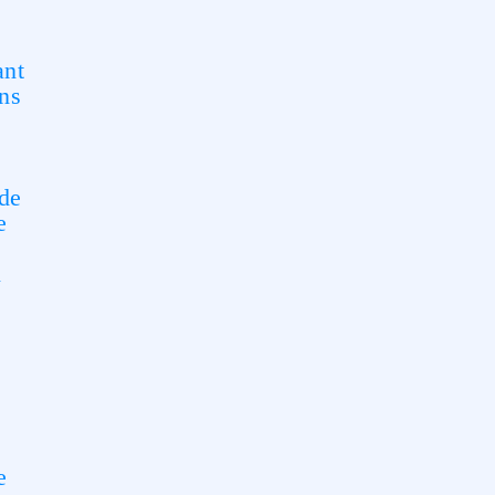
ant
ons
 de
e
n
e
e