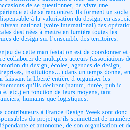
occasions de se questionner, de vivre une
périence et de se rencontrer. Ils forment un socle
dispensable à la valorisation du design, en associ
 niveau national (voire international) des opérati
cales destinées à mettre en lumière toutes les
rmes de design sur l’ensemble des territoires.
enjeu de cette manifestation est de coordonner et
ire collaborer de multiples acteurs (associations d
omotion du design, écoles, agences de design,
treprises, institutions…) dans un temps donné, e
ur laissant la liberté entière d’organiser les
énements qu’ils désirent (nature, durée, public
ble, etc.) en fonction de leurs moyens, tant
nanciers, humains que logistiques.
s contributeurs à France Design Week sont donc
sponsables du projet qu’ils soumettent de manièr
dépendante et autonome, de son organisation et d