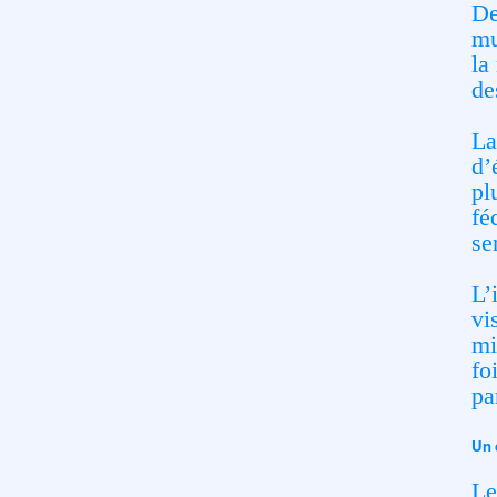
De
mu
la
de
La
d’
pl
fé
se
L’
vi
mi
fo
pa
Un 
Le