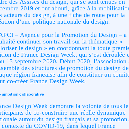
dre des Assises du design, qui se sont tenues en
cembre 2019 et ont abouti, grâce à la mobilisatio
s acteurs du design, à une fiche de route pour la
éation d’une politique nationale du design.
APCI – Agence pour la Promotion du Design – a
uhaité continuer son travail sur la thématique «
loriser le design » en coordonnant la toute premi
ition de France Design Week, qui s’est déroulée 
au 15 septembre 2020. Début 2020, l’association 
ssemblé des structures de promotion du design de
aque région française afin de constituer un comit
ur co-créer France Design Week.
 ambition collaborative
ance Design Week démontre la volonté de tous le
rticipants de co-construire une réelle dynamique
tionale autour du design français et sa promotion
 contexte du COVID-19, dans lequel France