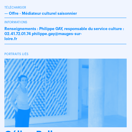
TÉLÉCHARGER
—
Offre - Médiateur culturel saisonnier
INFORMATIONS
Renseignements : Philippe GAY, responsable du service culture :
02.41.72.01.74 philippe.gay@mauges-sur-
loire.fr
PORTRAITS LIÉS