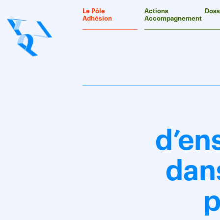
Panneau de gestion des cookies
Le Pôle
Actions
Doss
Adhésion
Accompagnement
d’en
dans
p