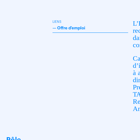
L’
LIENS
—
Offre d'emploi
re
da
co
Ca
d’
à 
di
Pr
TA
Re
An