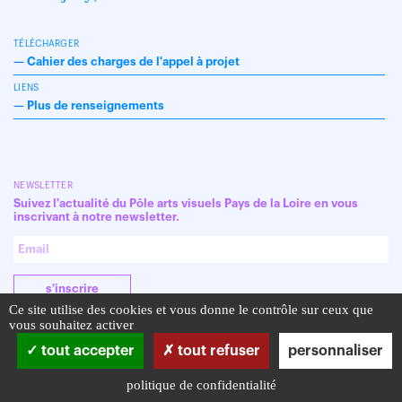
TÉLÉCHARGER
—
Cahier des charges de l'appel à projet
LIENS
—
Plus de renseignements
NEWSLETTER
Suivez l'actualité du Pôle arts visuels Pays de la Loire en vous
inscrivant à notre newsletter.
s'inscrire
Ce site utilise des cookies et vous donne le contrôle sur ceux que
vous souhaitez activer
tout accepter
tout refuser
personnaliser
politique de confidentialité
Infos pratiques
Mentions légales