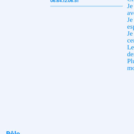
06.64.12.06.51
Je
av
Je
es
Je
ce
Le
de
Pl
mo