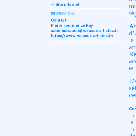
to
—
Site internet
ré
INFORMATIONS
Contact :
Af
Pierre Fournier Le Ray
administration@reseaux-artistes.fr
d’
https://www.reseaux-artistes.fr/
la
ar
Ré
ac
et
L’
sé
ce
Con
→ 
la
→ 
de