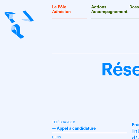
Panneau de gestion des cookies
Le Pôle
Actions
Doss
Adhésion
Accompagnement
Rése
TÉLÉCHARGER
Pré
—
Appel à candidature
In
d’
LIENS