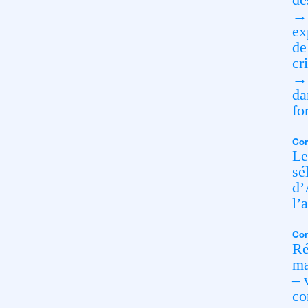
→ 
ex
de
cr
→ 
da
fo
Com
Le
sé
d’
l’
Con
Ré
ma
– 
co