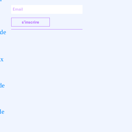
s'inscrire
 de
ux
de
de