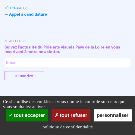
TÉLÉCHARGER
—
Appel à candidature
NEWSLETTER
Suivez l'actualité du Pôle arts visuels Pays de la Loire en vous
inscrivant à notre newsletter.
s'inscrire
Ce site utilise des cookies et vous donne le contrôle sur ceux que
vous souhaitez activer
tout accepter
tout refuser
personnaliser
politique de confidentialité
Infos pratiques
Mentions légales