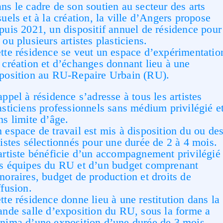
ns le cadre de son soutien au secteur des arts
suels et à la création, la ville d’Angers propose
puis 2021, un dispositif annuel de résidence pour
 ou plusieurs artistes plasticiens.
tte résidence se veut un espace d’expérimentatio
 création et d’échanges donnant lieu à une
position au RU-Repaire Urbain (RU).
appel à résidence s’adresse à tous les artistes
asticiens professionnels sans médium privilégié e
ns limite d’âge.
 espace de travail est mis à disposition du ou de
tistes sélectionnés pour une durée de 2 à 4 mois.
artiste bénéficie d’un accompagnement privilégié
s équipes du RU et d’un budget comprenant
noraires, budget de production et droits de
ffusion.
tte résidence donne lieu à une restitution dans la
ande salle d’exposition du RU, sous la forme a
nima d’une exposition d’une durée de 3 mois.