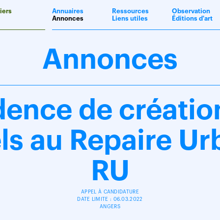
iers
Annuaires
Ressources
Observation
Annonces
Liens utiles
Éditions d'art
Annonces
dence de création
ls au Repaire Ur
RU
APPEL À CANDIDATURE
DATE LIMITE : 06.03.2022
ANGERS