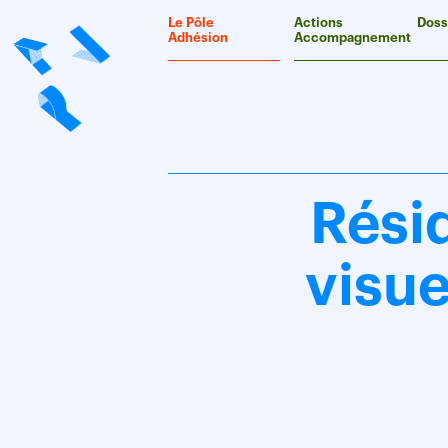
Panneau de gestion des cookies
Le Pôle
Actions
Doss
Adhésion
Accompagnement
Rési
visue