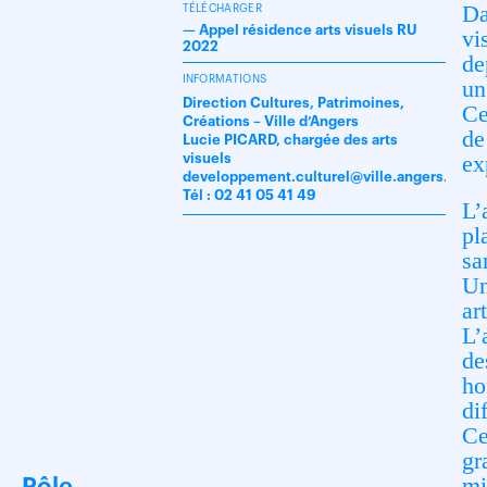
Da
TÉLÉCHARGER
—
Appel résidence arts visuels RU
vi
2022
de
INFORMATIONS
un
Direction Cultures, Patrimoines,
Ce
Créations – Ville d’Angers
de
Lucie PICARD, chargée des arts
ex
visuels
developpement.culturel@ville.angers.fr
Tél : 02 41 05 41 49
L’
pl
sa
Un
ar
L’
de
ho
di
Ce
gr
mi