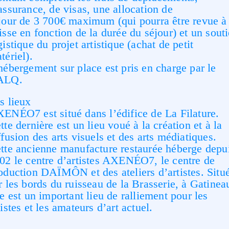
assurance, de visas, une allocation de
jour de 3 700€ maximum (qui pourra être revue à 
isse en fonction de la durée du séjour) et un sout
gistique du projet artistique (achat de petit
tériel).
hébergement sur place est pris en charge par le
ALQ.
s lieux
ENÉO7 est situé dans l’édifice de La Filature.
tte dernière est un lieu voué à la création et à la
ffusion des arts visuels et des arts médiatiques.
tte ancienne manufacture restaurée héberge depu
02 le centre d’artistes AXENÉO7, le centre de
oduction DAÏMÔN et des ateliers d’artistes. Situ
r les bords du ruisseau de la Brasserie, à Gatinea
le est un important lieu de ralliement pour les
tistes et les amateurs d’art actuel.