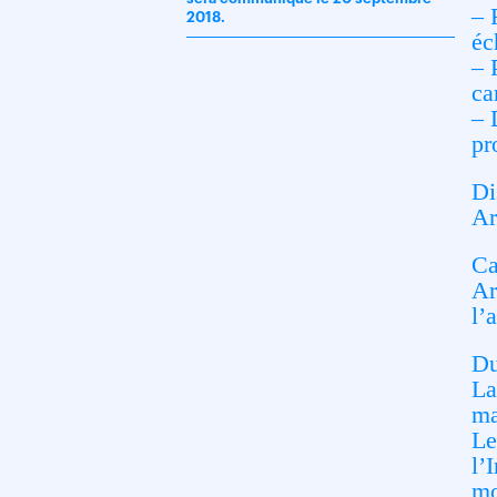
– 
2018.
éc
– 
ca
– 
pr
Di
Ar
Ca
Ar
l’
Du
La
ma
Le
l’
mo