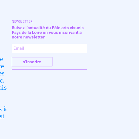
NEWSLETTER
Suivez l'actualité du Pôle arts visuels
Pays de la Loire en vous inscrivant à
notre newsletter.
le
s'inscrire
te
es
c.
ais
s à
st