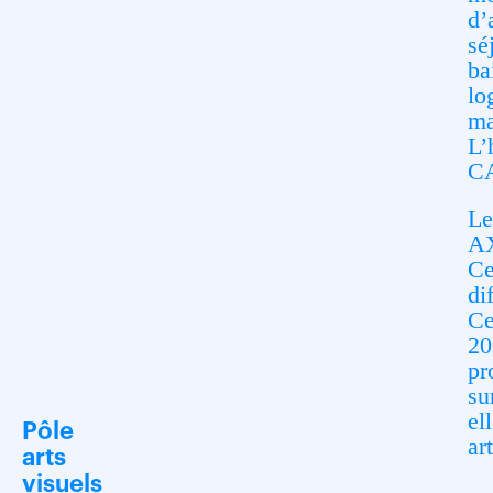
d’
sé
ba
lo
ma
L’
C
Le
AX
Ce
di
Ce
20
pr
su
el
Pôle
ar
arts
visuels