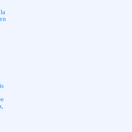
la
ien
is
ée
u,