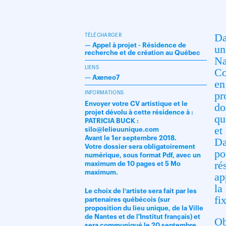
Da
TÉLÉCHARGER
—
Appel à projet - Résidence de
un
recherche et de création au Québec
Na
LIENS
Co
—
Axeneo7
en
pr
INFORMATIONS
Envoyer votre CV artistique et le
do
projet dévolu à cette résidence à :
qu
PATRICIA BUCK :
et
silo@lelieuunique.com
Avant le 1er septembre 2018.
Da
Votre dossier sera obligatoirement
po
numérique, sous format Pdf, avec un
ré
maximum de 10 pages et 5 Mo
maximum.
ap
la
Le choix de l’artiste sera fait par les
fi
partenaires québécois (sur
proposition du lieu unique, de la Ville
de Nantes et de l'Institut français) et
Ob
sera communiqué le 20 septembre