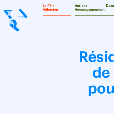
Panneau de gestion des cookies
Le Pôle
Actions
Doss
Adhésion
Accompagnement
Rési
de
pou