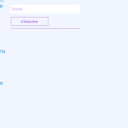
re
s'inscrire
jeu
re