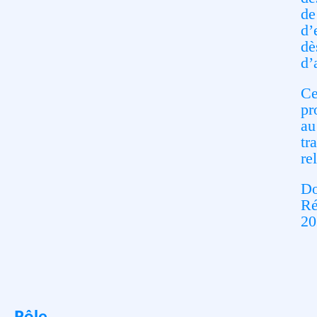
de
d’
dè
d’
Ce
pr
au
tr
re
Do
Ré
20