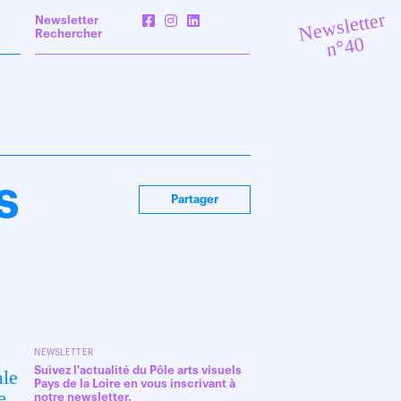
Newsletter
Newsletter
Rechercher
n°40
s
Partager
NEWSLETTER
Suivez l'actualité du Pôle arts visuels
ale
Pays de la Loire en vous inscrivant à
e,
notre newsletter.