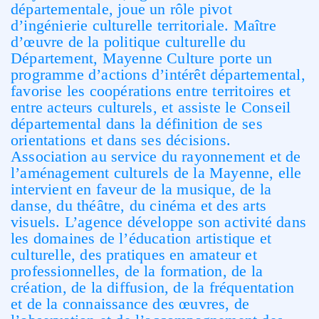
départementale,
joue un rôle
pivot
d’ingénierie culturelle
territoriale
.
M
aître
d’œuvre de la
politique
culturelle
du
Département,
Mayenne
Culture
porte
un
programme
d’actions
d’intérêt
départemental,
favorise les coopérations entre territoires et
entre acteurs culturels, et assiste le Conseil
départemental dans la définition de ses
orientations et dans ses décisions.
Association au s
ervice du rayonnement et de
l’aménagement culturels de la Mayenne, elle
intervient en
faveur de la musique, de la
danse, du théâtre, du cinéma et des arts
visuels. L’agence développe son
activité
dans
les
domaines
de
l’éducation
artistique
et
culturelle
,
des
pratiques
en
amateur
et
professionnelles,
de
la
formation,
de
la
création,
de
la
diffusion,
de
la
fréquentation
et
de
la
connaissanc
e des œuvres, de