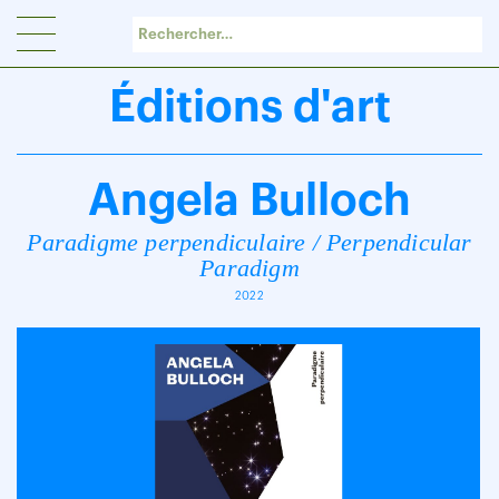
Panneau de gestion des cookies
Éditions d'art
Angela Bulloch
Paradigme perpendiculaire / Perpendicular
Paradigm
2022