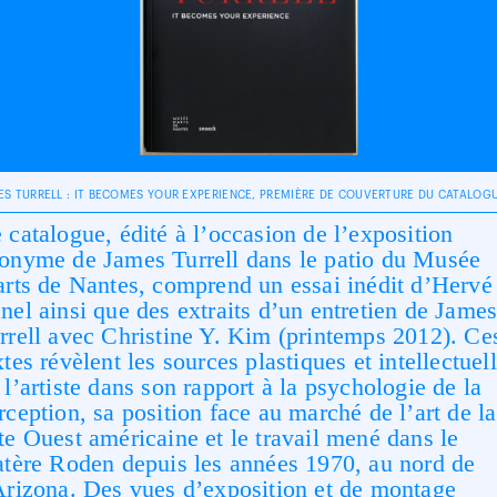
ES TURRELL : IT BECOMES YOUR EXPERIENCE, PREMIÈRE DE COUVERTURE DU CATALOG
 catalogue, édité à l’occasion de l’exposition
onyme de James Turrell dans le patio du Musée
arts de Nantes, comprend un essai inédit d’Hervé
nel ainsi que des extraits d’un entretien de Jame
rrell avec Christine Y. Kim (printemps 2012). Ce
xtes révèlent les sources plastiques et intellectuel
 l’artiste dans son rapport à la psychologie de la
rception, sa position face au marché de l’art de la
te Ouest américaine et le travail mené dans le
atère Roden depuis les années 1970, au nord de
Arizona. Des vues d’exposition et de montage