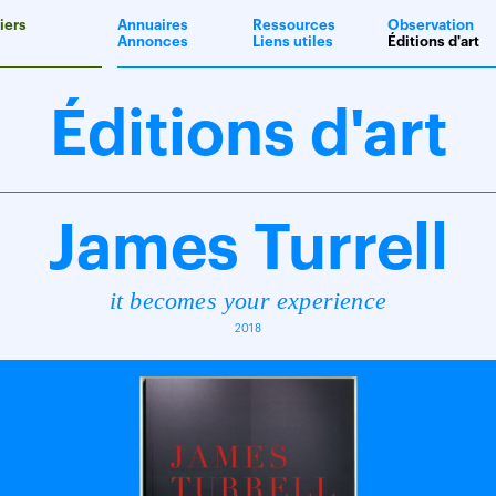
iers
Annuaires
Ressources
Observation
Annonces
Liens utiles
Éditions d'art
Éditions d'art
James Turrell
it becomes your experience
2018