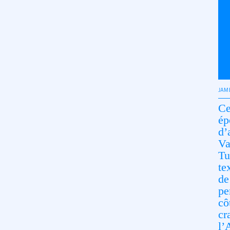
JAM
Ce
ép
d’
Va
Tu
te
de
pe
cô
cr
l’