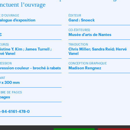
nctuent l’ouvrage
E D'OUVRAGE
ÉDITEUR
alogue d'exposition
Gand : Snoeck
X
CO-ÉDITEUR(S)
€
Musée d'arts de Nantes
EUR(S)
TRADUCTION
istine Y. Kim ; James Turrell ;
Chris Miller; Sandra Reid; Hervé
vé Vanel
Vanel
RESSION
CONCEPTION GRAPHIQUE
ression couleur – broché à rabats
Madison Rengnez
MAT
 x 300 mm
BRE DE PAGES
pages
N
-94-6161-478-0