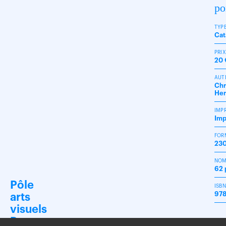
po
TYP
Cat
PRI
20 
AUT
Chr
Her
IMP
Imp
FOR
230
NOM
62 
Pôle
ISB
978
arts
visuels
Pays