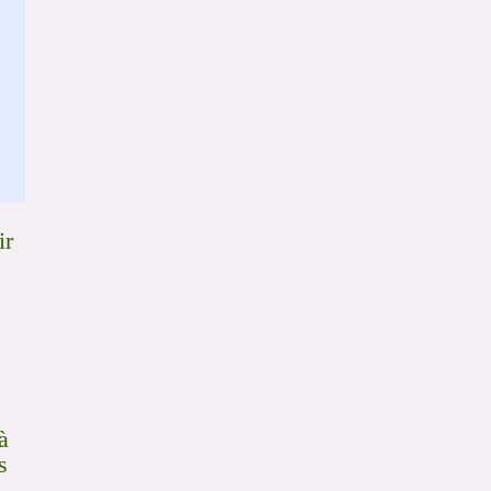
ir
à
s