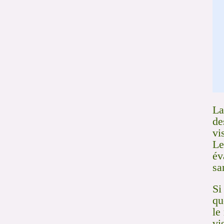
La
de
vi
Le
év
sa
Si
qu
le
vi