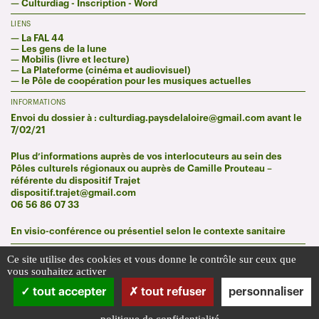
—
Culturdiag - Inscription - Word
LIENS
—
La FAL 44
—
Les gens de la lune
—
Mobilis (livre et lecture)
—
La Plateforme (cinéma et audiovisuel)
—
le Pôle de coopération pour les musiques actuelles
INFORMATIONS
Envoi du dossier à : culturdiag.paysdelaloire@gmail.com avant le
7/02/21
Plus d’informations auprès de vos interlocuteurs au sein des
Pôles culturels régionaux ou auprès de Camille Prouteau –
référente du dispositif Trajet
dispositif.trajet@gmail.com
06 56 86 07 33
En visio-conférence ou présentiel selon le contexte sanitaire
Ce site utilise des cookies et vous donne le contrôle sur ceux que
vous souhaitez activer
tout accepter
tout refuser
personnaliser
politique de confidentialité
Infos pratiques
Mentions légales