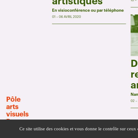
artistiques
10 –
En visioconférence ou par téléphone
01 – 06 AVRIL 2020
D
r
a
Nan
Pôle
02 –
arts
visuels
Pays
de la Loire
Ce site utilise des cookies et vous donne le contrôle sur ceux
Infos pratiques