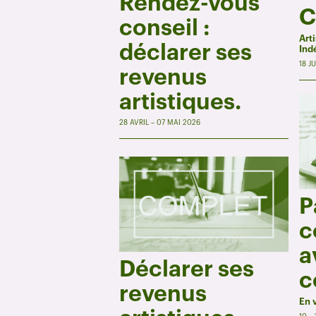
Rendez-vous
C
conseil :
Art
déclarer ses
Ind
18 J
revenus
artistiques.
28 AVRIL – 07 MAI 2026
P
c
a
Déclarer ses
c
revenus
En 