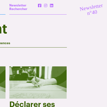
Newsletter
Newsletter
Rechercher
n°40
t
nences
Déclarer ses