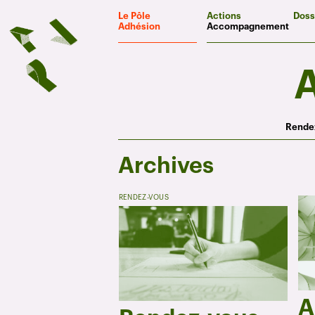
Panneau de gestion des cookies
Le Pôle
Actions
Doss
Adhésion
Accompagnement
Rendez
Archives
RENDEZ-VOUS
A