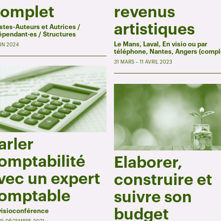
omplet
revenus
artistiques
istes-Auteurs et Autrices /
épendant·es / Structures
Le Mans, Laval, En visio ou par
UIN 2024
téléphone, Nantes, Angers (compl
31 MARS – 11 AVRIL 2023
arler
omptabilité
Elaborer,
vec un expert
construire et
omptable
suivre son
budget
visioconférence