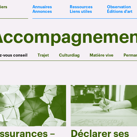
iers
Annuaires
Ressources
Observation
Annonces
Liens utiles
Éditions d'art
Accompagnemen
-vous conseil
Trajet
Culturdiag
Matière vive
Perma
ssurances –
Déclarer ses