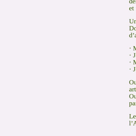
de
et
Un
Do
d’
· 
· 
· 
· 
Ou
ar
Ou
pa
Le
l’