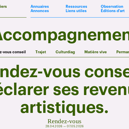
iers
Annuaires
Ressources
Observation
Annonces
Liens utiles
Éditions d'art
Accompagnemen
-vous conseil
Trajet
Culturdiag
Matière vive
Perma
ndez-vous consei
clarer ses reve
artistiques.
Rendez-vous
28.04.2026 — 07.05.2026