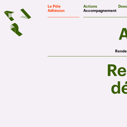
Panneau de gestion des cookies
Le Pôle
Actions
Doss
Adhésion
Accompagnement
Rendez
Re
dé