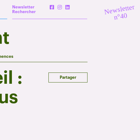
Newsletter
Newsletter
Rechercher
n°40
t
nences
l :
Partager
nus