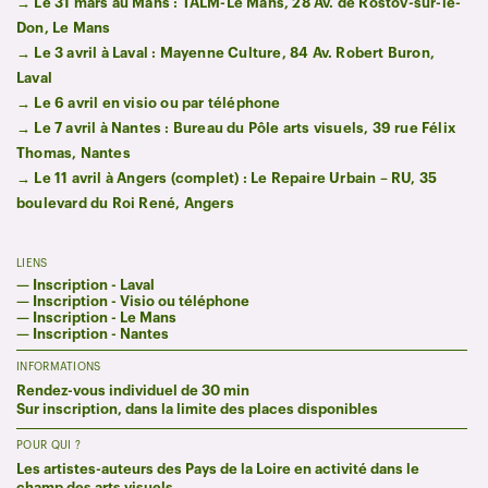
→ Le 31 mars au Mans : TALM-Le Mans,
28 Av. de Rostov-sur-le-
Don, Le Mans
→ Le 3 avril à Laval : Mayenne Culture,
84 Av. Robert Buron,
Laval
→ Le 6 avril en visio ou par téléphone
→
Le 7 avril à Nantes : Bureau du Pôle arts visuels, 39 rue Félix
Thomas, Nantes
→
Le 11 avril à Angers (complet) :
Le Repaire Urbain – RU, 35
boulevard du Roi René, Angers
LIENS
—
Inscription - Laval
—
Inscription - Visio ou téléphone
—
Inscription - Le Mans
—
Inscription - Nantes
INFORMATIONS
Rendez-vous individuel de 30 min
Sur inscription, dans la limite des places disponibles
POUR QUI ?
Les artistes-auteurs des Pays de la Loire en activité dans le
champ des arts visuels