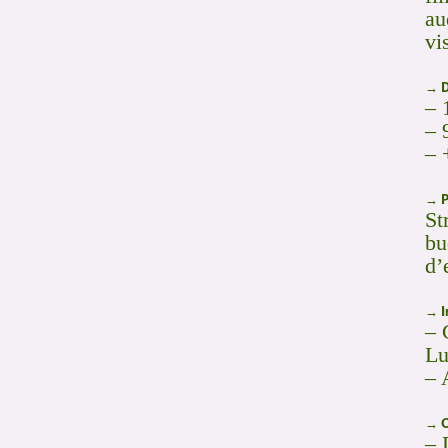
au
vi
→ D
– 
– 
– 
→ P
St
bu
d’
→ I
– 
Lu
– 
→ O
– 