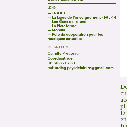
LIENS
—
TRAJET
—
La Ligue de l’enseignement - FAL 44
—
Les Gens de la lune
—
La Plateforme
—
Mobilis
—
Pôle de coopération pour les
musiques actuelles
INFORMATIONS
Camille Prouteau
Coordinatrice
06 56 86 07 33
culturdiag.paysdelaloire@gmail.com
De
cu
ac
pi
Di
en
fi