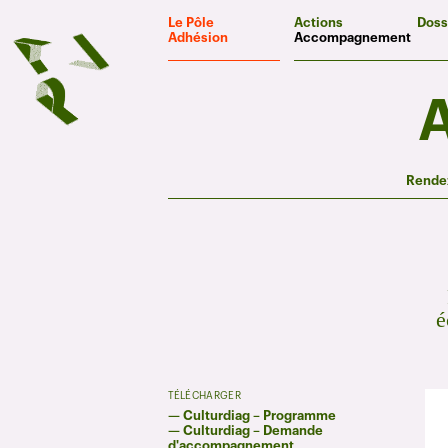
Panneau de gestion des cookies
Le Pôle
Actions
Doss
Adhésion
Accompagnement
Rendez
é
TÉLÉCHARGER
—
Culturdiag – Programme
—
Culturdiag – Demande
d'accompagnement