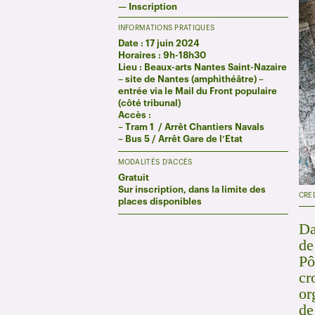
—
Inscription
INFORMATIONS PRATIQUES
Date : 17 juin 2024
Horaires : 9h-18h30
Lieu : Beaux-arts Nantes Saint-Nazaire
– site de Nantes (amphithéâtre) –
entrée via le Mail du Front populaire
(côté tribunal)
Accès :
– Tram 1 / Arrêt Chantiers Navals
– Bus 5 / Arrêt Gare de l’Etat
MODALITÉS D'ACCÈS
Gratuit
Sur inscription, dans la limite des
CRE
places disponibles
Da
de
Pô
cr
or
de