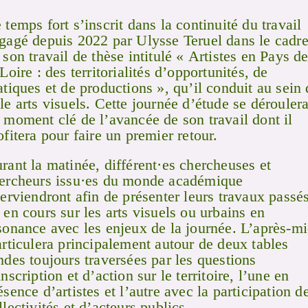
 temps fort s’inscrit dans la continuité du travail
gagé depuis 2022 par Ulysse Teruel dans le cadr
 son travail de thèse intitulé « Artistes en Pays d
 Loire : des territorialités d’opportunités, de
atiques et de productions », qu’il conduit au sein
le arts visuels. Cette journée d’étude se dérouler
 moment clé de l’avancée de son travail dont il
ofitera pour faire un premier retour.
rant la matinée, différent·es chercheuses et
ercheurs issu·es du monde académique
terviendront afin de présenter leurs travaux passé
 en cours sur les arts visuels ou urbains en
sonance avec les enjeux de la journée. L’après-mi
articulera principalement autour de deux tables
ndes toujours traversées par les questions
inscription et d’action sur le territoire, l’une en
ésence d’artistes et l’autre avec la participation d
llectivités et d’acteurs publics.