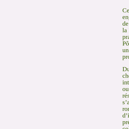
Ce
en
de
la
pr
Pô
un
pr
Du
ch
in
ou
ré
s’
ro
d’
pr
co