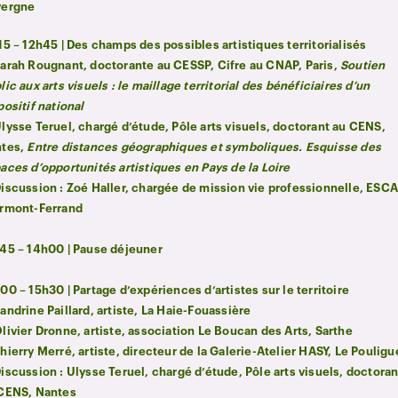
vergne
15 – 12h45 | Des champs des possibles artistiques territorialisés
arah Rougnant, doctorante au CESSP, Cifre au CNAP, Paris,
Soutien
lic aux arts visuels : le maillage territorial des bénéficiaires d’un
positif national
lysse Teruel, chargé d’étude, Pôle arts visuels, doctorant au CENS,
tes,
Entre distances géographiques et symboliques. Esquisse des
aces d’opportunités artistiques en Pays de la Loire
iscussion : Zoé Haller, chargée de mission vie professionnelle, ESC
rmont-Ferrand
45 – 14h00 | Pause déjeuner
00 – 15h30 | Partage d’expériences d’artistes sur le territoire
andrine Paillard, artiste, La Haie-Fouassière
livier Dronne, artiste, association Le Boucan des Arts, Sarthe
hierry Merré, artiste, directeur de la Galerie-Atelier HASY, Le Poulig
iscussion : Ulysse Teruel, chargé d’étude, Pôle arts visuels, doctoran
CENS, Nantes