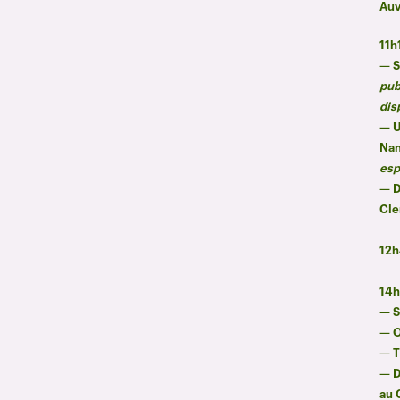
Au
11h
— S
pub
dis
— U
Nan
esp
— D
Cle
12h
14h
— S
— O
— T
— D
au 