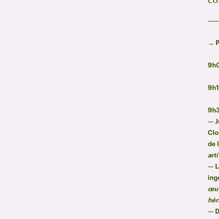
—
→ 
9h0
9h1
9h3
— J
Clo
de 
art
— L
ing
œuv
hér
— D