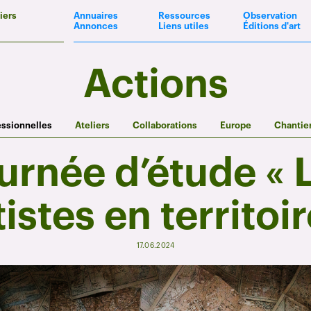
iers
Annuaires
Ressources
Observation
Annonces
Liens utiles
Éditions d'art
Actions
essionnelles
Ateliers
Collaborations
Europe
Chantie
urnée d’étude « 
tistes en territoir
17.06.2024