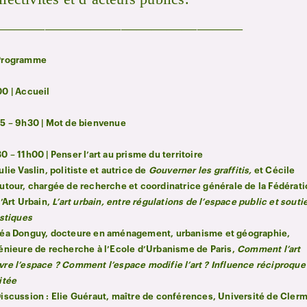
————————————————
Programme
0 | Accueil
5 – 9h30 | Mot de bienvenue
0 – 11h00 | Penser l’art au prisme du territoire
ulie Vaslin, politiste et autrice de
Gouverner les graffitis,
et Cécile
utour, chargée de recherche et coordinatrice générale de la Fédérat
l’Art Urbain,
L’art urbain, entre régulations de l’espace public et souti
istiques
éa Donguy, docteure en aménagement, urbanisme et géographie,
énieure de recherche à l’Ecole d’Urbanisme de Paris,
Comment l’art
re l’espace ? Comment l’espace modifie l’art ? Influence réciproque
itée
iscussion : Elie Guéraut, maître de conférences, Université de Cler