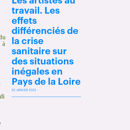
Les artistes au
travail. Les
e
effets
e
différenciés de
 du
la crise
a à
sanitaire sur
des situations
inégales en
Pays de la Loire
s
02 JANVIER 2023
di
e