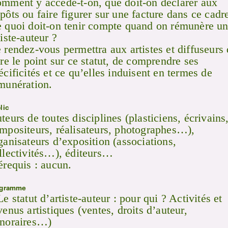
mment y accède-t-on, que doit-on déclarer aux
pôts ou faire figurer sur une facture dans ce cadr
 quoi doit-on tenir compte quand on rémunère u
tiste-auteur ?
 rendez-vous permettra aux artistes et diffuseurs
ire le point sur ce statut, de comprendre ses
écificités et ce qu’elles induisent en termes de
munération.
lic
teurs de toutes disciplines (plasticiens, écrivains
mpositeurs, réalisateurs, photographes…),
ganisateurs d’exposition (associations,
llectivités…), éditeurs…
érequis : aucun.
ogramme
Le statut d’artiste-auteur : pour qui ? Activités et
venus artistiques (ventes, droits d’auteur,
noraires…)