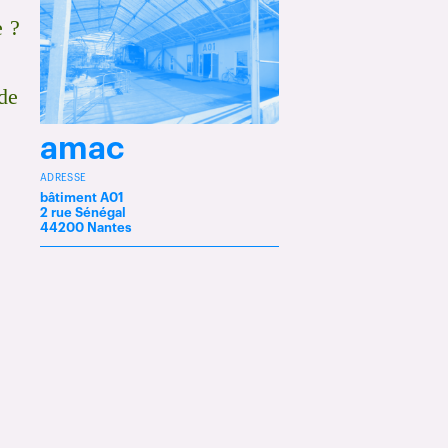
e ?
n
 de
amac
ADRESSE
bâtiment A01
2 rue Sénégal
,
44200 Nantes