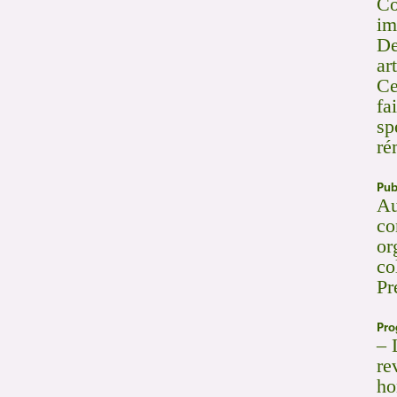
Co
im
De
ar
Ce
fa
sp
ré
Pub
Au
co
or
co
Pr
Pr
– 
re
ho