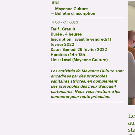
LIENS
—
Mayenne Culture
—
Bulletin d'inscription
INFOS PRATIQUES
Tarif :
Gratuit
Durée :
4 heures
Inscription :
avant le vendredi 11
février 2022
Date :
Samedi 26 février 2022
Horaires :
14h-18h
Lieu :
Laval (Mayenne Culture)
Les activités de Mayenne Culture sont
encadrées par des protocoles
sanitaires strictes, en complément
des protocoles des lieux d’accueil
partenaires. Nous vous invitons à les
contacter pour toute précision.
Le
au
st