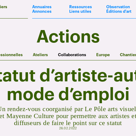
iers
Annuaires
Ressources
Observation
Annonces
Liens utiles
Éditions d'art
Actions
essionnelles
Ateliers
Collaborations
Europe
Chantie
tatut d’artiste-au
mode d’emploi
n rendez-vous coorganisé par Le Pôle arts visue
et Mayenne Culture pour permettre aux artistes e
diffuseurs de faire le point sur ce statut
26.02.2022