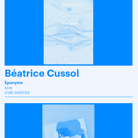
Béatrice Cussol
Eponyme
2019
LIVRE D'ARTISTE