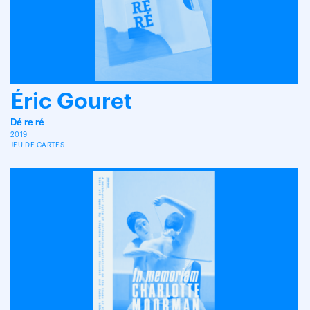
Éric Gouret
Dé re ré
2019
JEU DE CARTES