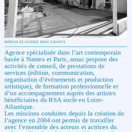
BUREAUX DE L'AGENCE AMAC À NANTES
Agence spécialisée dans l’art contemporain
basée à Nantes et Paris, amac propose des
activités de conseil, de prestations de
services (édition, communication,
organisation d’événements et production
artistique), de formation professionnelle et
d’un accompagnement auprès des artistes
bénéficiaires du RSA socle en Loire-
Atlantique.
Les missions conduites depuis la création de
l’agence en 2004 ont permis de travailler
avec l’ensemble des acteurs et actrices du